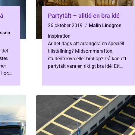
på
Partytält – alltid en bra idé
26 oktober 2019
Malin Lindgren
tsson
inspiration
Är det dags att arrangera en speciell
 det
tillställning? Midsommarafton,
ster.
studentskiva eller bröllop? Då kan ett
mer
partytält vara en riktigt bra idé. Ett
 I och
partytält skydd...