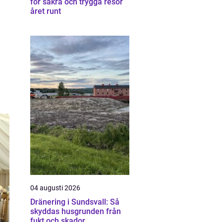
för säkra och trygga resor
året runt
04 augusti 2026
Dränering i Sundsvall: Så
skyddas husgrunden från
fukt och skador