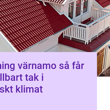
g värnamo så får
llbart tak i
kt klimat