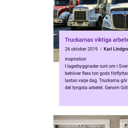
Truckarnas viktiga arbet
26 oktober 2019
Karl Lindgr
inspiration
I lagerbyggnader runt om i Sver
behöver flera ton gods förflytta
lastas varje dag. Truckarna gör
det tyngsta arbetet. Genom Gö
hamn, som också är...