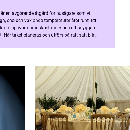
r en avgörande åtgärd för husägare som vill
gn, snö och växlande temperaturer året runt. Ett
t, lägre uppvärmningskostnader och ett snyggare
. När taket planeras och utförs på rätt sätt blir
 investering snarare än en tillfällig nödlösnin...