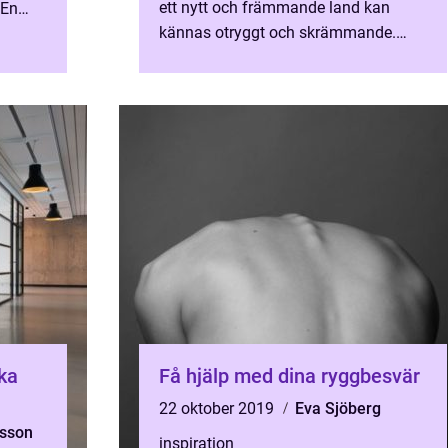
ett nytt och främmande land kan
 En
kännas otryggt och skrämmande.
Men det behö...
ka
Få hjälp med dina ryggbesvär
22 oktober 2019
Eva Sjöberg
rsson
inspiration