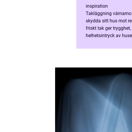
inspiration
Takläggning värnamo ä
skydda sitt hus mot re
friskt tak ger trygghe
helhetsintryck av huset
resultatet en långsiktig