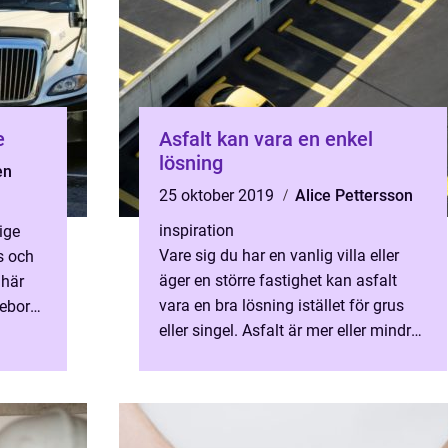
e
Asfalt kan vara en enkel
lösning
en
25 oktober 2019
Alice Pettersson
inspiration
ige
Vare sig du har en vanlig villa eller
s och
äger en större fastighet kan asfalt
 här
vara en bra lösning istället för grus
teborgs
eller singel. Asfalt är mer eller mindre
underhållsf...