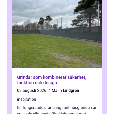
Grindar som kombinerar säkerhet,
funktion och design
03 augusti 2026
Malin Lindgren
inspiration
En fungerande dränering runt husgrunden är
en av de viktigaste försäkringarna mot