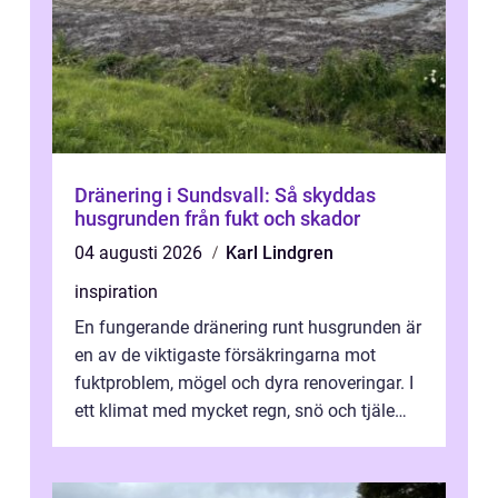
Dränering i Sundsvall: Så skyddas
husgrunden från fukt och skador
04 augusti 2026
Karl Lindgren
inspiration
En fungerande dränering runt husgrunden är
en av de viktigaste försäkringarna mot
fuktproblem, mögel och dyra renoveringar. I
ett klimat med mycket regn, snö och tjäle
utsätts hus i Mariestad för stor...