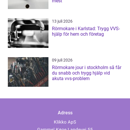
mest
13 juli 2026
Rörmokare i Karlstad: Trygg VVS-
hjälp för hem och företag
09 juli 2026
Rörmokare jour i stockholm så får
du snabb och trygg hjälp vid
akuta vvs-problem
Adress