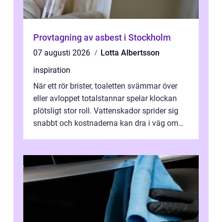
Provtagning av asbest i Stockholm
07 augusti 2026
Lotta Albertsson
inspiration
När ett rör brister, toaletten svämmar över
eller avloppet totalstannar spelar klockan
plötsligt stor roll. Vattenskador sprider sig
snabbt och kostnaderna kan dra i väg om
ingen agerar direkt. I Stoc...