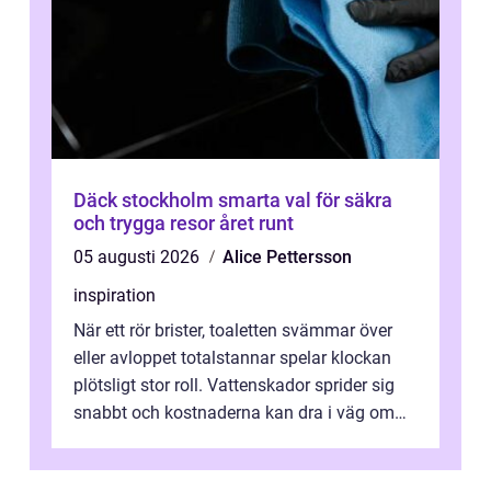
Däck stockholm smarta val för säkra
och trygga resor året runt
05 augusti 2026
Alice Pettersson
inspiration
När ett rör brister, toaletten svämmar över
eller avloppet totalstannar spelar klockan
plötsligt stor roll. Vattenskador sprider sig
snabbt och kostnaderna kan dra i väg om
ingen agerar direkt. I Stoc...