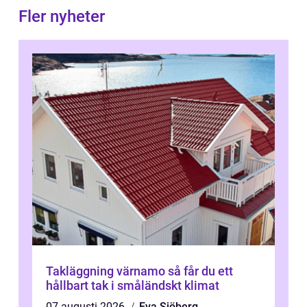
Fler nyheter
Takläggning värnamo så får du ett
hållbart tak i småländskt klimat
07 augusti 2026
Eva Sjöberg