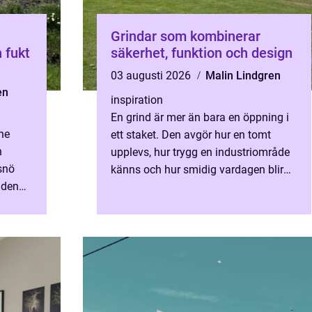
Grindar som kombinerar
 fukt
säkerhet, funktion och design
03 augusti 2026
Malin Lindgren
en
inspiration
En grind är mer än bara en öppning i
ne
ett staket. Den avgör hur en tomt
n
upplevs, hur trygg en industriområde
snö
känns och hur smidig vardagen blir
 den
för både människor och fordon. När
någon planerar nya gri...