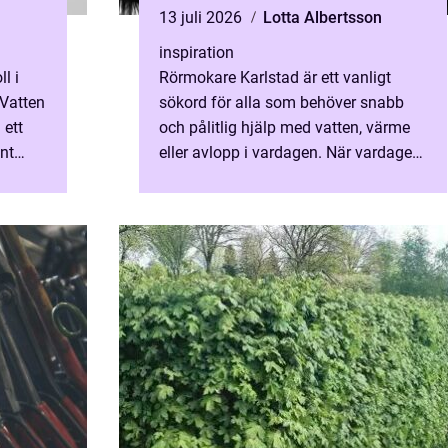
13 juli 2026
Lotta Albertsson
inspiration
l i
Rörmokare Karlstad är ett vanligt
Vatten
sökord för alla som behöver snabb
 ett
och pålitlig hjälp med vatten, värme
nt
eller avlopp i vardagen. När vardagen
är
plötsl...