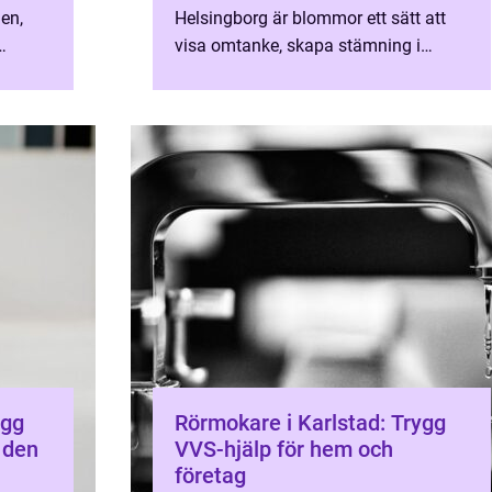
en,
Helsingborg är blommor ett sätt att
visa omtanke, skapa stämning i
re och
hemmet eller sätta prägel på livets
..
stora händelser. När någo...
Rörmokare i Karlstad: Trygg
 den
VVS-hjälp för hem och
företag