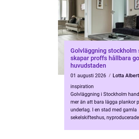
Golvläggning stockholm så
skapar proffs hållbara go
huvudstaden
01 augusti 2026
Lotta Alber
inspiration
Golvläggning i Stockholm han
mer än att bara lägga plankor p
underlag. I en stad med gamla
sekelskifteshus, nyproducerade
bostadsrätter och avancerade
kontorsmiljöer ställs höga krav