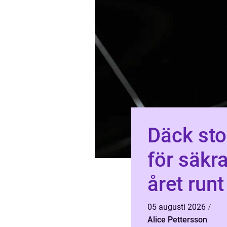
Däck stockhol
för säkr
året runt
05 augusti 2026
Alice Pettersson