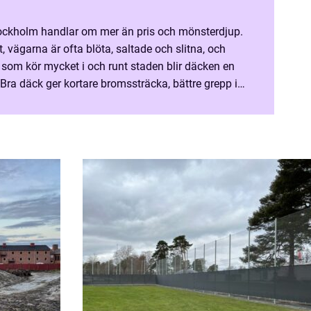
 Stockholm handlar om mer än pris och mönsterdjup.
, vägarna är ofta blöta, saltade och slitna, och
en som kör mycket i och runt staden blir däcken en
 Bra däck ger kortare bromssträcka, bättre grepp i
kurvor och en lugnare körkänsla oavsett om det är novemberr...