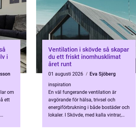
Ventilation i skövde så skapar
lv i
du ett friskt inomhusklimat
året runt
tsson
01 augusti 2026
Eva Sjöberg
inspiration
dlar om
En väl fungerande ventilation är
å ett
avgörande för hälsa, trivsel och
energiförbrukning i både bostäder och
lokaler. I Skövde, med kalla vintrar,
fuktiga höstar och varma
 på
sommardagar, ställs extra krav på...