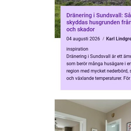
Dränering i Sundsvall: Så
skyddas husgrunden från
och skador
04 augusti 2026
Karl Lindgr
inspiration
Dränering i Sundsvall är ett äm
som berör många husägare i e
region med mycket nederbörd, 
och växlande temperaturer. För
som vill för...