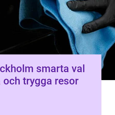
m smarta val
a och trygga resor