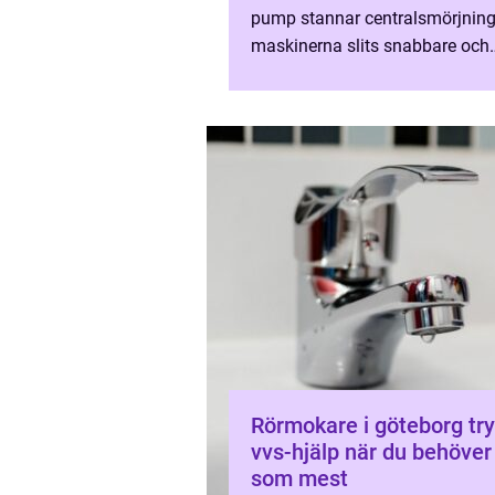
pump stannar centralsmörjning
maskinerna slits snabbare och
underhållet blir både krångliga
dyrare. I yrken där maskiner gå.
Rörmokare i göteborg trygg
vvs-hjälp när du behöver
som mest