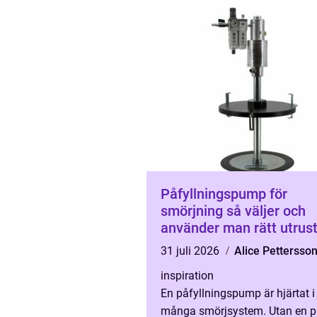
bå...
Påfyllningspump för
smörjning så väljer och
använder man rätt utrus
31 juli 2026
Alice Pettersso
inspiration
En påfyllningspump är hjärtat i
många smörjsystem. Utan en på