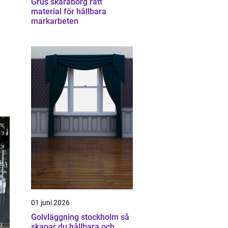
Grus skaraborg rätt
material för hållbara
markarbeten
01 juni 2026
Golvläggning stockholm så
skapar du hållbara och