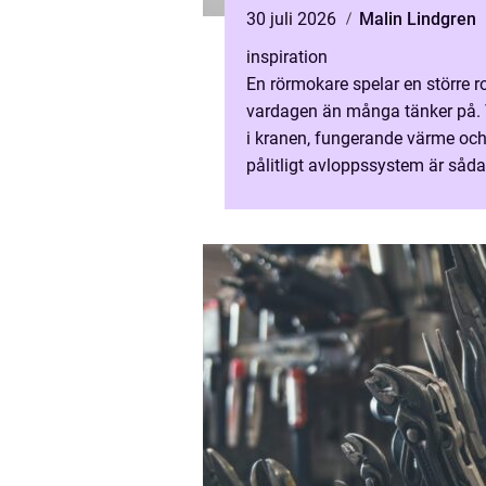
30 juli 2026
Malin Lindgren
inspiration
En rörmokare spelar en större rol
vardagen än många tänker på. 
i kranen, fungerande värme och
pålitligt avloppssystem är såda
som bara förväntas fungera. N
något plötsligt slutar gör...