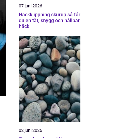
07 juni 2026
Häckklippning skurup så får
du en tät, snygg och hållbar
häck
02 juni 2026