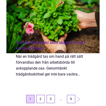
03 april 2026
Trädgårdsskötsel som skapar trivsel,
värde och lugn
När en trädgård tas om hand på rätt sätt
förvandlas den från arbetsbörda till
avkopplande oas. Genomtänkt
trädgårdsskötsel ger inte bara vackra
rabatter och tät gräsmatta, utan också ett
hem som känns mer ombonat och en
utemiljö som fungerar i vardag...
1
2
3
…
9