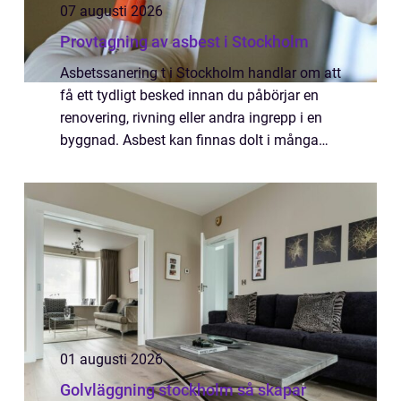
07 augusti 2026
Provtagning av asbest i Stockholm
Asbetssanering t i Stockholm handlar om att
få ett tydligt besked innan du påbörjar en
renovering, rivning eller andra ingrepp i en
byggnad. Asbest kan finnas dolt i många
äldre byggmaterial, och utan säkra prov vet
d...
01 augusti 2026
Golvläggning stockholm så skapar