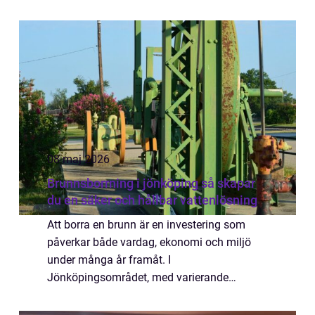
Samtidigt kräver en lyckad golvläggning
Stockholm planering, kunskap och noggrant
utföra...
08 maj 2026
Brunnsborrning i jönköping så skapar
du en säker och hållbar vattenlösning
Att borra en brunn är en investering som
påverkar både vardag, ekonomi och miljö
under många år framåt. I
Jönköpingsområdet, med varierande
berggrund och känsliga vattentäkter, blir
planering och rätt utförande extra viktigt. En