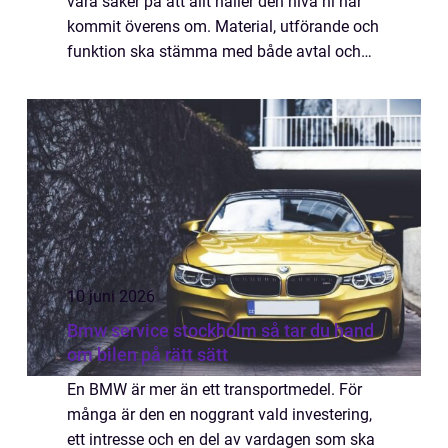
vara säker på att allt håller den nivå ni har
kommit överens om. Material, utförande och
funktion ska stämma med både avtal och
gällande regler. ...
10 juni 2026
Bmw service stockholm så tar du hand
om bilen på rätt sätt
En BMW är mer än ett transportmedel. För
många är den en noggrant vald investering,
ett intresse och en del av vardagen som ska