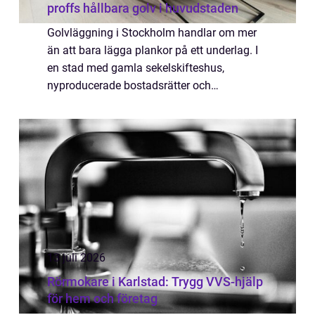
proffs hållbara golv i huvudstaden
Golvläggning i Stockholm handlar om mer
än att bara lägga plankor på ett underlag. I
en stad med gamla sekelskifteshus,
nyproducerade bostadsrätter och
avancerade kontorsmiljöer ställs höga krav
på både teknik, planering och materialval.
När arbetet ...
13 juli 2026
Rörmokare i Karlstad: Trygg VVS-hjälp
för hem och företag