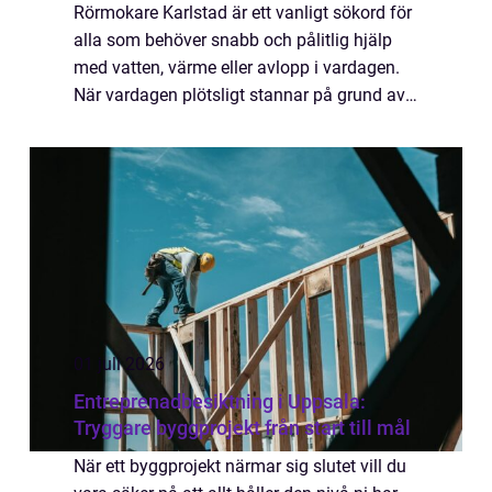
Rörmokare Karlstad är ett vanligt sökord för
alla som behöver snabb och pålitlig hjälp
med vatten, värme eller avlopp i vardagen.
När vardagen plötsligt stannar på grund av
ett läckande r&...
01 juli 2026
Entreprenadbesiktning i Uppsala:
Tryggare byggprojekt från start till mål
När ett byggprojekt närmar sig slutet vill du