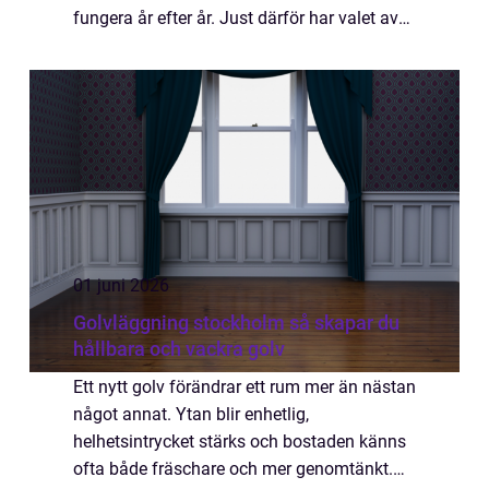
fungera år efter år. Just därför har valet av
verkstad stor betydelse. Med rätt bmw
service stockholm kan bilen behålla si...
01 juni 2026
Golvläggning stockholm så skapar du
hållbara och vackra golv
Ett nytt golv förändrar ett rum mer än nästan
något annat. Ytan blir enhetlig,
helhetsintrycket stärks och bostaden känns
ofta både fräschare och mer genomtänkt.