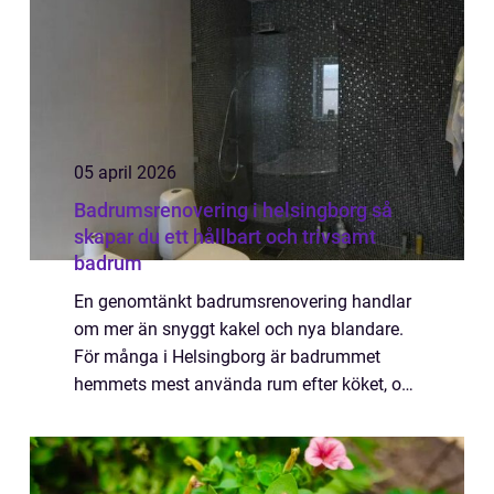
05 april 2026
Badrumsrenovering i helsingborg så
skapar du ett hållbart och trivsamt
badrum
En genomtänkt badrumsrenovering handlar
om mer än snyggt kakel och nya blandare.
För många i Helsingborg är badrummet
hemmets mest använda rum efter köket, och
fel val kan bli både dyra och svårfixade. Med
rätt planering, rätt hantverkare och fokus p...