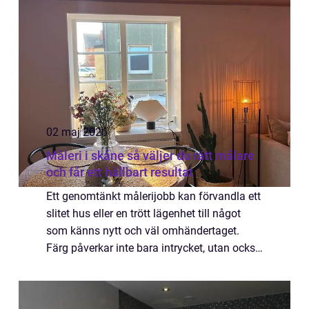
väl utförd brunn kan ...
02 maj 2026
Måleri i skåne så väljer du rätt målare
och får ett hållbart resultat
Ett genomtänkt målerijobb kan förvandla ett
slitet hus eller en trött lägenhet till något
som känns nytt och väl omhändertaget.
Färg påverkar inte bara intrycket, utan också
hur länge fasader, väggar och snickerier
håller. I Skåne, med kustklimat, st...