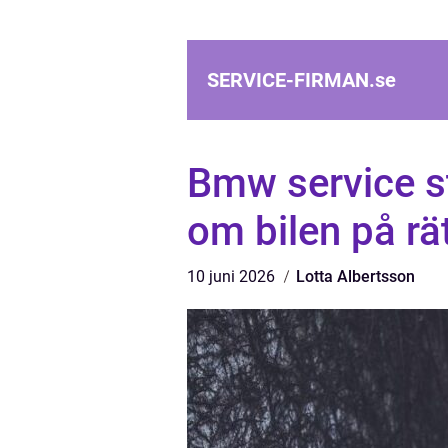
SERVICE-FIRMAN.
se
Bmw service s
om bilen på rät
10 juni 2026
Lotta Albertsson