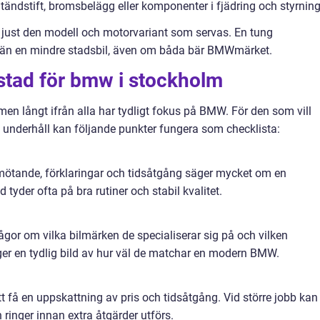
tändstift, bromsbelägg eller komponenter i fjädring och styrning
r just den modell och motorvariant som servas. En tung
av än en mindre stadsbil, även om båda bär BMWmärket.
rkstad för bmw i stockholm
en långt ifrån alla har tydligt fokus på BMW. För den som vill
igt underhåll kan följande punkter fungera som checklista:
ande, förklaringar och tidsåtgång säger mycket om en
tyder ofta på bra rutiner och stabil kvalitet.
ågor om vilka bilmärken de specialiserar sig på och vilken
er en tydlig bild av hur väl de matchar en modern BMW.
tt få en uppskattning av pris och tidsåtgång. Vid större jobb kan
ringer innan extra åtgärder utförs.