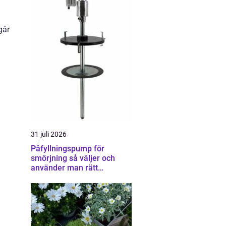
går
31 juli 2026
Påfyllningspump för
smörjning så väljer och
använder man rätt
utrustning