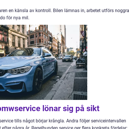
aren en känsla av kontroll. Bilen lämnas in, arbetet utförs noggr
do för nya mil.
mwservice lönar sig på sikt
ice tills något börjar krångla. Andra följer serviceintervallen
 efter några år. Regelbunden service ger flera konkreta fördelar: