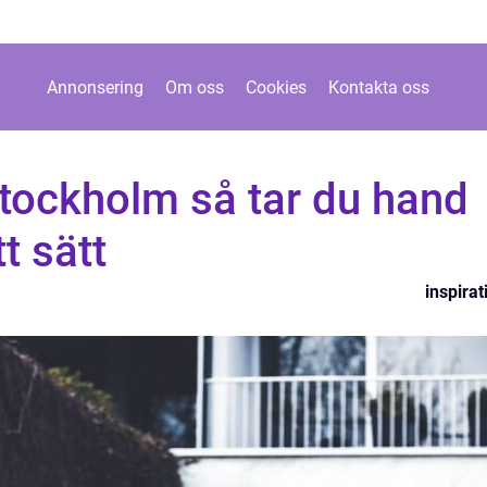
Annonsering
Om oss
Cookies
Kontakta oss
tockholm så tar du hand
t sätt
inspirat