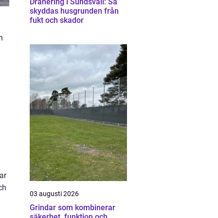
Dränering i Sundsvall: Så
skyddas husgrunden från
fukt och skador
h
ar
ch
03 augusti 2026
Grindar som kombinerar
säkerhet, funktion och