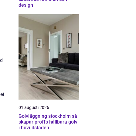
design
ed
a
et
01 augusti 2026
Golvläggning stockholm så
skapar proffs hållbara golv
i huvudstaden