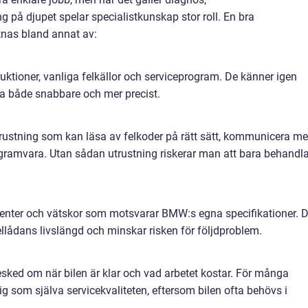
 på djupet spelar specialistkunskap stor roll. En bra
nas bland annat av:
ktioner, vanliga felkällor och serviceprogram. De känner igen
ta både snabbare och mer precist.
rustning som kan läsa av felkoder på rätt sätt, kommunicera m
ogramvara. Utan sådan utrustning riskerar man att bara behandl
nter och vätskor som motsvarar BMW:s egna specifikationer. D
xellådans livslängd och minskar risken för följdproblem.
esked om när bilen är klar och vad arbetet kostar. För många
tig som själva servicekvaliteten, eftersom bilen ofta behövs i