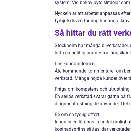
system. Vid behov byts slitdelar som 
Nyckeln är att arbetet anpassas efte
fyrhjulsdriven touring har andra kr
Så hittar du rätt ve
Stockholm har många bilverkstäder, m
hitta en pålitlig partner för långsikt
Läs kundomdömen
Återkommande kommentarer om bemöt
verkstad. Många nöjda kunder över tid 
Fråga om kompetens och utrustning
En seriös verkstad svarar gärna på fr
diagnosutrustning de använder. Det g
Be om en tydlig offert
Innan bilen lämnas in är det rimligt a
kostnadsgräns sättas, där verkstaden 