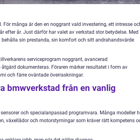
 För många är den en noggrant vald investering, ett intresse oc
 efter år. Just därför har valet av verkstad stor betydelse. Med
 behålla sin prestanda, sin komfort och sitt andrahandsvärde
 tillverkarens serviceprogram noggrant, avancerad
 åtgärd dokumenteras. Föraren märker resultatet i form av
omi och färre oväntade överraskningar.
ra bmwverkstad från en vanlig
, sensorer och specialanpassad programvara. Många modeller h
n, växellådor och motorstyrningar som kräver rätt kompetens o
a enklare jobb, men när det gäller diagnos,