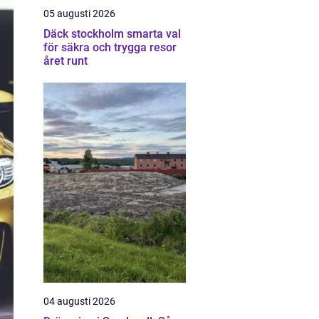
05 augusti 2026
Däck stockholm smarta val
för säkra och trygga resor
året runt
04 augusti 2026