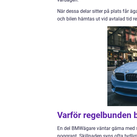
När dessa delar sitter på plats får äg
och bilen hämtas ut vid avtalad tid re
Varför regelbunden b
En del BMWägare väntar gärna med serv
noggrant. Skillnaden syns ofta tydligt