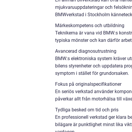
mjukvaruuppdateringar och felsökning
BMWverkstad i Stockholm känneteck
Märkeskompetens och utbildning
Teknikerna är vana vid BMW:s konstru
typiska mönster och kan därför arbe
Avancerad diagnosutrustning
BMW:s elektroniska system kräver ut
bilens styrenheter och uppdatera pr
symptom i stället för grundorsaken.
Fokus på originalspecifikationer
En seriös verkstad använder kompone
påverkar allt från motorhälsa till vä
Tydliga besked om tid och pris
En professionell verkstad ger klara b
bilägare är punktlighet minst lika vik
vardagen.