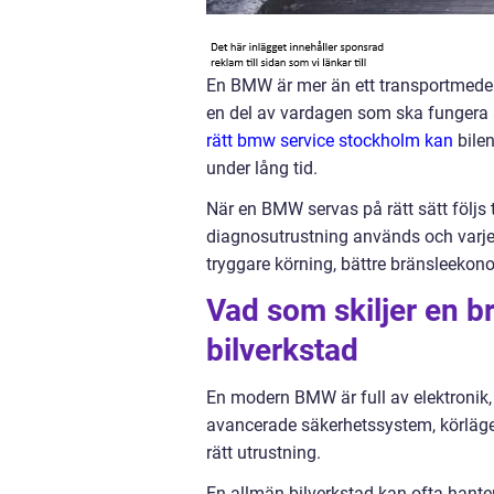
En BMW är mer än ett transportmedel.
en del av vardagen som ska fungera år
rätt bmw service stockholm kan
bilen
under lång tid.
När en BMW servas på rätt sätt följs
diagnosutrustning används och varje
tryggare körning, bättre bränsleekon
Vad som skiljer en b
bilverkstad
En modern BMW är full av elektronik
avancerade säkerhetssystem, körläge
rätt utrustning.
En allmän bilverkstad kan ofta hanter