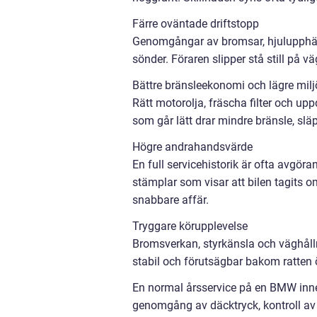
Färre oväntade driftstopp
Genomgångar av bromsar, hjulupphäng
sönder. Föraren slipper stå still på 
Bättre bränsleekonomi och lägre mil
Rätt motorolja, fräscha filter och up
som går lätt drar mindre bränsle, sl
Högre andrahandsvärde
En full servicehistorik är ofta avgöra
stämplar som visar att bilen tagits o
snabbare affär.
Tryggare körupplevelse
Bromsverkan, styrkänsla och väghålln
stabil och förutsägbar bakom ratten 
En normal årsservice på en BMW innefat
genomgång av däcktryck, kontroll av