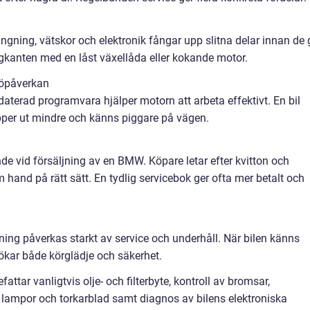
ning, vätskor och elektronik fångar upp slitna delar innan de 
vägkanten med en låst växellåda eller kokande motor.
jöpåverkan
pdaterad programvara hjälper motorn att arbeta effektivt. En bil
äpper ut mindre och känns piggare på vägen.
nde vid försäljning av en BMW. Köpare letar efter kvitton och
m hand på rätt sätt. En tydlig servicebok ger ofta mer betalt och
ing påverkas starkt av service och underhåll. När bilen känns
ökar både körglädje och säkerhet.
tar vanligtvis olje- och filterbyte, kontroll av bromsar,
 lampor och torkarblad samt diagnos av bilens elektroniska