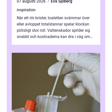
07 augusti 2026
Eva Sjöberg
inspiration
När ett rör brister, toaletten svämmar över
eller avloppet totalstannar spelar klockan
plötsligt stor roll. Vattenskador sprider sig
snabbt och kostnaderna kan dra i väg om
ingen agerar direkt. I Stoc...