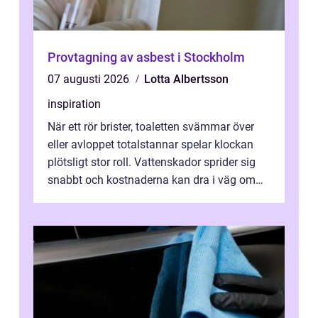
Provtagning av asbest i Stockholm
07 augusti 2026
Lotta Albertsson
inspiration
När ett rör brister, toaletten svämmar över
eller avloppet totalstannar spelar klockan
plötsligt stor roll. Vattenskador sprider sig
snabbt och kostnaderna kan dra i väg om
ingen agerar direkt. I Stoc...