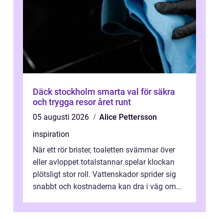
Däck stockholm smarta val för säkra
och trygga resor året runt
05 augusti 2026
Alice Pettersson
inspiration
När ett rör brister, toaletten svämmar över
eller avloppet totalstannar spelar klockan
plötsligt stor roll. Vattenskador sprider sig
snabbt och kostnaderna kan dra i väg om
ingen agerar direkt. I Stoc...