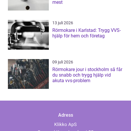
mest
13 juli 2026
Rörmokare i Karlstad: Trygg VVS-
hjälp för hem och företag
09 juli 2026
Rörmokare jour i stockholm så får
du snabb och trygg hjälp vid
akuta vvs-problem
Adress