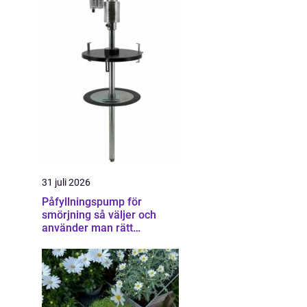
31 juli 2026
Påfyllningspump för
smörjning så väljer och
använder man rätt
utrustning