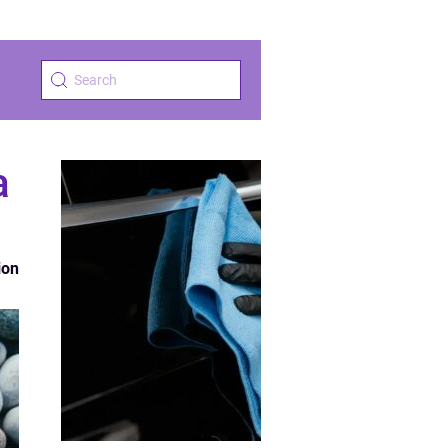
a
ion