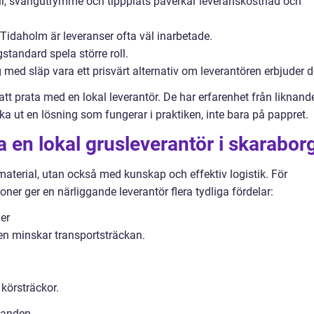
l, svängutrymme och tippplats påverkar leveranskostnad och
Tidaholm är leveranser ofta väl inarbetade.
tandard spela större roll.
med släp vara ett prisvärt alternativ om leverantören erbjuder d
att prata med en lokal leverantör. De har erfarenhet från liknand
 ut en lösning som fungerar i praktiken, inte bara på pappret.
a en lokal grusleverantör i skarabor
material, utan också med kunskap och effektiv logistik. För
ner ger en närliggande leverantör flera tydliga fördelar:
er
nen minskar transportsträckan.
körsträckor.
llanden