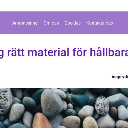
Annonsering
Om oss
Cookies
Kontakta oss
 rätt material för hållbar
inspirat