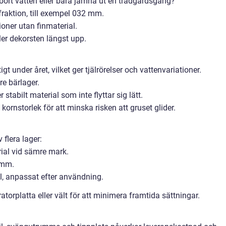
bort vatten eller bara jämna ut en trädgårdsgång?
 fraktion, till exempel 032 mm.
ioner utan finmaterial.
ler dekorsten längst upp.
t under året, vilket ger tjälrörelser och vattenvariationer.
re bärlager.
stabilt material som inte flyttar sig lätt.
ornstorlek för att minska risken att gruset glider.
flera lager:
rial vid sämre mark.
 mm.
öl, anpassat efter användning.
torplatta eller vält för att minimera framtida sättningar.