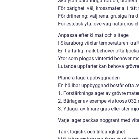
Ska ytan bära tunga fordon, dränera 
För bärighet: välj krossmaterial i rätt
För dränering: välj rena, grusiga frakt
För estetisk yta: överväg naturgrus el
Anpassa efter klimat och slitage
I Skaraborg växlar temperaturen kraftig
En tjälfarlig mark behöver ofta tjocka
Ytor som plogas vintertid behöver mer 
Lutande uppfarter kan behöva grövre k
Planera lageruppbyggnaden
En hållbar uppbyggnad består ofta av 
1. Förstärkningslager av grövre mate
2. Bärlager av exempelvis kross 032
3. Ytlager av finare grus eller stenmj
Varje lager packas noggrant med vibra
Tänk logistik och tillgänglighet