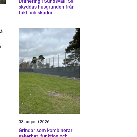
Dränering i Sundsvall: Så
skyddas husgrunden från
fukt och skador
på
h
03 augusti 2026
Grindar som kombinerar
säkerhet, funktion och