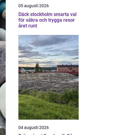
05 augusti 2026
Däck stockholm smarta val
för säkra och trygga resor
året runt
04 augusti 2026