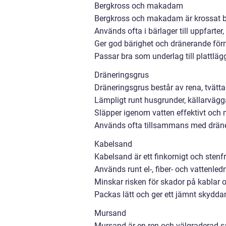
Bergkross och makadam
Bergkross och makadam är krossat berg
Används ofta i bärlager till uppfarter
Ger god bärighet och dränerande fö
Passar bra som underlag till plattläg
Dräneringsgrus
Dräneringsgrus består av rena, tvätt
Lämpligt runt husgrunder, källarvägg
Släpper igenom vatten effektivt och m
Används ofta tillsammans med dräner
Kabelsand
Kabelsand är ett finkornigt och stenfri
Används runt el-, fiber- och vattenled
Minskar risken för skador på kablar o
Packas lätt och ger ett jämnt skydda
Mursand
Mursand är en ren och välgraderad sa