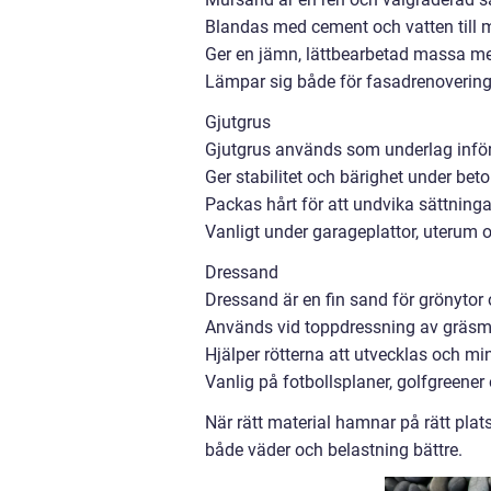
Blandas med cement och vatten till m
Ger en jämn, lättbearbetad massa me
Lämpar sig både för fasadrenovering
Gjutgrus
Gjutgrus används som underlag inför
Ger stabilitet och bärighet under bet
Packas hårt för att undvika sättninga
Vanligt under garageplattor, uterum o
Dressand
Dressand är en fin sand för grönytor
Används vid toppdressning av gräsmat
Hjälper rötterna att utvecklas och mi
Vanlig på fotbollsplaner, golfgreene
När rätt material hamnar på rätt plat
både väder och belastning bättre.