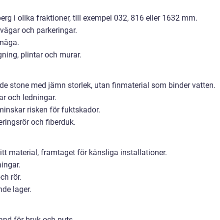
 i olika fraktioner, till exempel 032, 816 eller 1632 mm.
, vägar och parkeringar.
rmåga.
gning, plintar och murar.
ade stone med jämn storlek, utan finmaterial som binder vatten.
ar och ledningar.
inskar risken för fuktskador.
ingsrör och fiberduk.
tt material, framtaget för känsliga installationer.
ningar.
ch rör.
nde lager.
nd för bruk och puts.