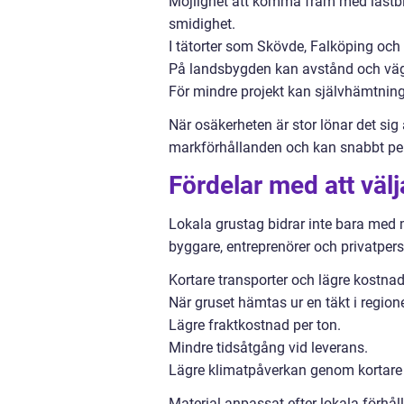
Möjlighet att komma fram med lastbi
smidighet.
I tätorter som Skövde, Falköping och 
På landsbygden kan avstånd och vägs
För mindre projekt kan självhämtning 
När osäkerheten är stor lönar det sig 
markförhållanden och kan snabbt peka
Fördelar med att välj
Lokala grustag bidrar inte bara med 
byggare, entreprenörer och privatperso
Kortare transporter och lägre kostnad
När gruset hämtas ur en täkt i regio
Lägre fraktkostnad per ton.
Mindre tidsåtgång vid leverans.
Lägre klimatpåverkan genom kortare 
Material anpassat efter lokala förhå