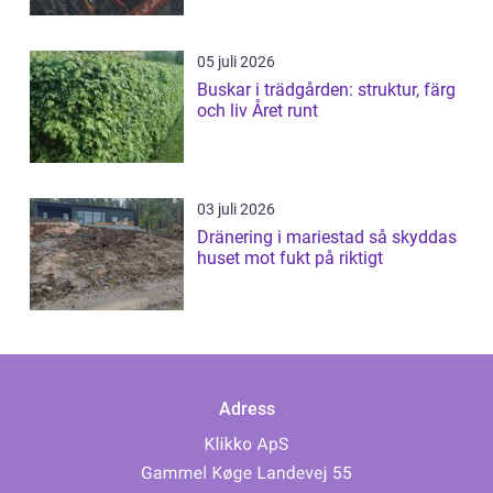
05 juli 2026
Buskar i trädgården: struktur, färg
och liv Året runt
03 juli 2026
Dränering i mariestad så skyddas
huset mot fukt på riktigt
Adress