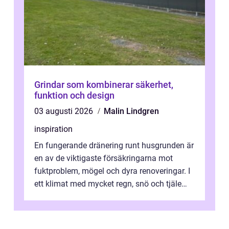
Grindar som kombinerar säkerhet,
funktion och design
03 augusti 2026
Malin Lindgren
inspiration
En fungerande dränering runt husgrunden är
en av de viktigaste försäkringarna mot
fuktproblem, mögel och dyra renoveringar. I
ett klimat med mycket regn, snö och tjäle
utsätts hus i Mariestad för stor...