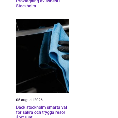
Provtagning av asbest i
Stockholm
05 augusti 2026
Däck stockholm smarta val
för säkra och trygga resor
året runt