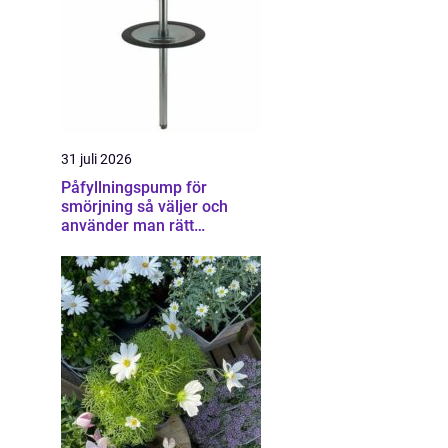
31 juli 2026
Påfyllningspump för
smörjning så väljer och
använder man rätt
utrustning