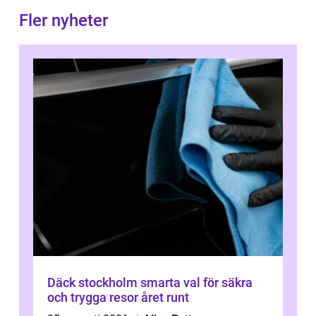
Fler nyheter
Däck stockholm smarta val för säkra
och trygga resor året runt