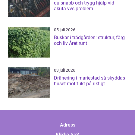
du snabb och trygg hjälp vid
akuta vvs-problem
05 juli 2026
Buskar i trädgården: struktur, färg
och liv Året runt
03 juli 2026
Dränering i mariestad så skyddas
huset mot fukt på riktigt
Adress