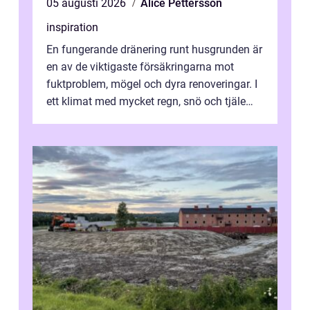
05 augusti 2026
Alice Pettersson
inspiration
En fungerande dränering runt husgrunden är
en av de viktigaste försäkringarna mot
fuktproblem, mögel och dyra renoveringar. I
ett klimat med mycket regn, snö och tjäle
utsätts hus i Mariestad för stor...