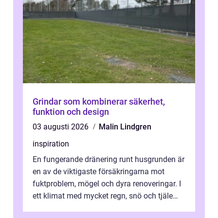
Grindar som kombinerar säkerhet,
funktion och design
03 augusti 2026
Malin Lindgren
inspiration
En fungerande dränering runt husgrunden är
en av de viktigaste försäkringarna mot
fuktproblem, mögel och dyra renoveringar. I
ett klimat med mycket regn, snö och tjäle
utsätts hus i Mariestad för stor...