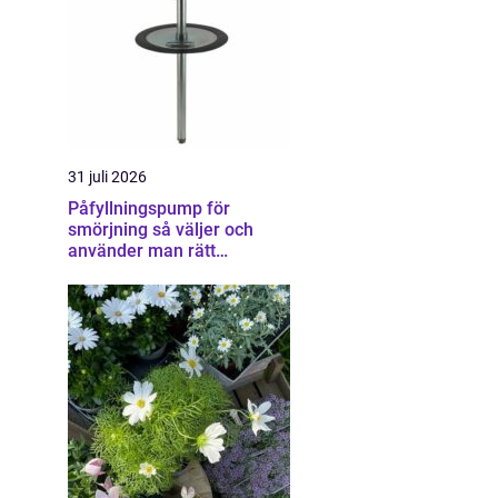
31 juli 2026
Påfyllningspump för
smörjning så väljer och
använder man rätt
utrustning