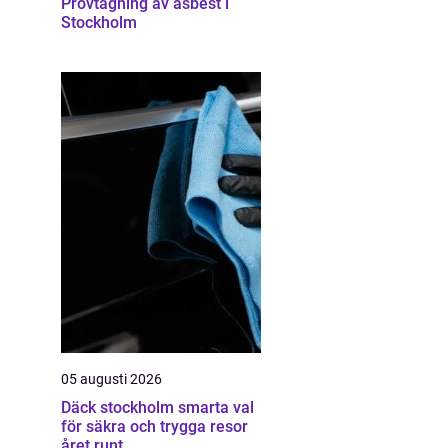
Provtagning av asbest i
Stockholm
05 augusti 2026
Däck stockholm smarta val
för säkra och trygga resor
året runt