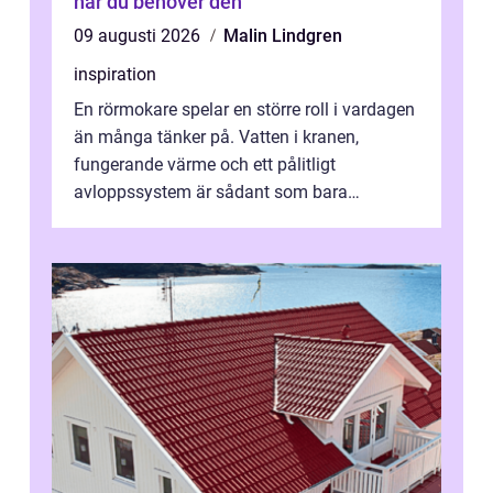
när du behöver den
09 augusti 2026
Malin Lindgren
inspiration
En rörmokare spelar en större roll i vardagen
än många tänker på. Vatten i kranen,
fungerande värme och ett pålitligt
avloppssystem är sådant som bara
förväntas fungera. När något plötsligt slutar
gör...