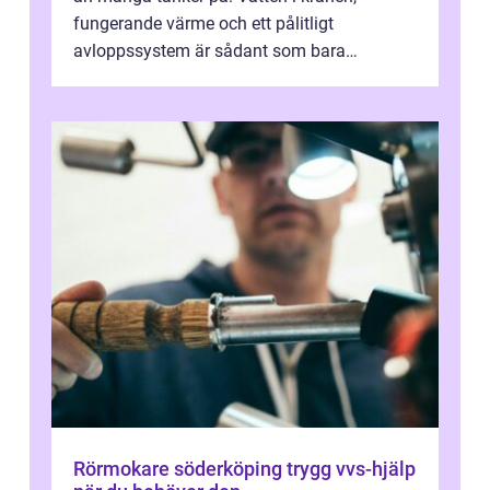
fungerande värme och ett pålitligt
avloppssystem är sådant som bara
förväntas fungera. När något plötsligt slutar
gör...
Rörmokare söderköping trygg vvs-hjälp