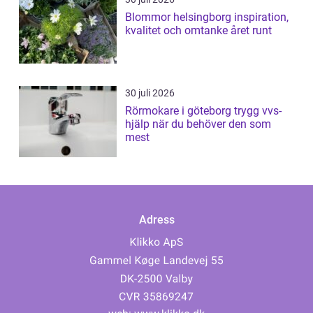
Blommor helsingborg inspiration,
kvalitet och omtanke året runt
30 juli 2026
Rörmokare i göteborg trygg vvs-
hjälp när du behöver den som
mest
Adress