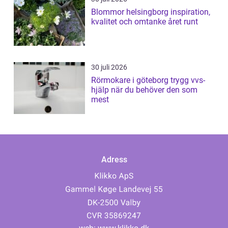
Blommor helsingborg inspiration,
kvalitet och omtanke året runt
30 juli 2026
Rörmokare i göteborg trygg vvs-
hjälp när du behöver den som
mest
Adress