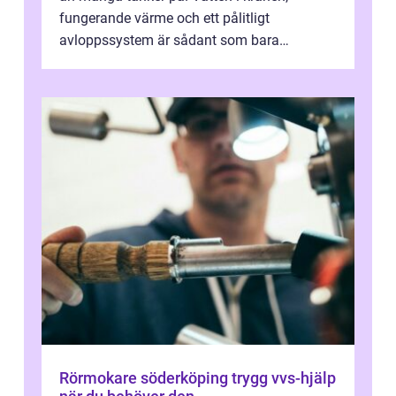
fungerande värme och ett pålitligt
avloppssystem är sådant som bara
förväntas fungera. När något plötsligt slutar
gör...
Rörmokare söderköping trygg vvs-hjälp