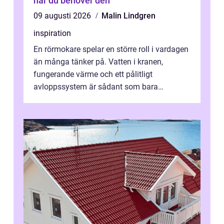
när du behöver den
09 augusti 2026
Malin Lindgren
inspiration
En rörmokare spelar en större roll i vardagen
än många tänker på. Vatten i kranen,
fungerande värme och ett pålitligt
avloppssystem är sådant som bara
förväntas fungera. När något plötsligt slutar
gör...