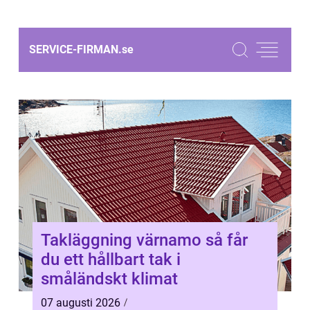
SERVICE-FIRMAN.
se
Takläggning värnamo så får
du ett hållbart tak i
småländskt klimat
07 augusti 2026