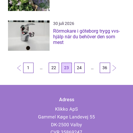
30 juli 2026
Rörmokare i göteborg trygg vvs-
hjälp när du behöver den som
mest
1
…
22
23
24
…
36
Adress