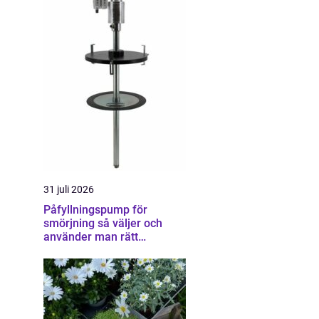
31 juli 2026
Påfyllningspump för
smörjning så väljer och
använder man rätt
utrustning