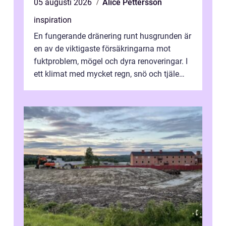
05 augusti 2026
Alice Pettersson
inspiration
En fungerande dränering runt husgrunden är
en av de viktigaste försäkringarna mot
fuktproblem, mögel och dyra renoveringar. I
ett klimat med mycket regn, snö och tjäle
utsätts hus i Mariestad för stor...