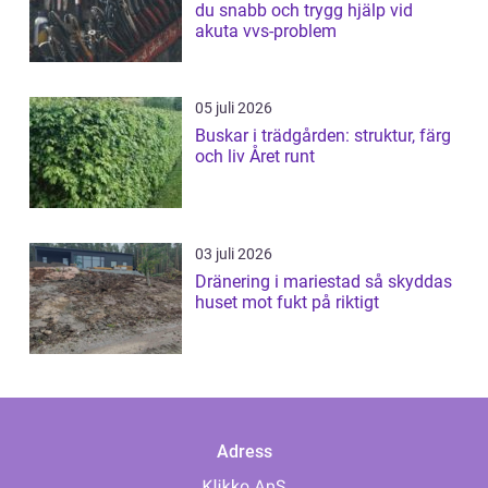
du snabb och trygg hjälp vid
akuta vvs-problem
05 juli 2026
Buskar i trädgården: struktur, färg
och liv Året runt
03 juli 2026
Dränering i mariestad så skyddas
huset mot fukt på riktigt
Adress