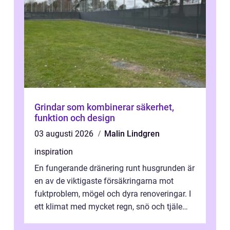
Grindar som kombinerar säkerhet,
funktion och design
03 augusti 2026
Malin Lindgren
inspiration
En fungerande dränering runt husgrunden är
en av de viktigaste försäkringarna mot
fuktproblem, mögel och dyra renoveringar. I
ett klimat med mycket regn, snö och tjäle
utsätts hus i Mariestad för stor...