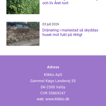
och liv Året runt
03 juli 2026
Dränering i mariestad så skyddas
huset mot fukt på riktigt
Adress
web:
www.klikko.dk