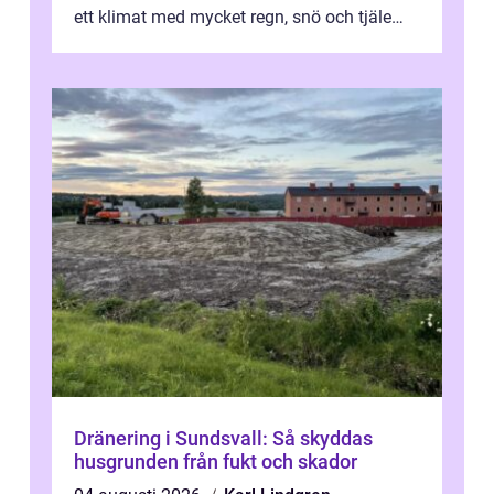
ett klimat med mycket regn, snö och tjäle
utsätts hus i Mariestad för stor...
Dränering i Sundsvall: Så skyddas
husgrunden från fukt och skador