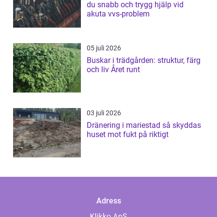
du snabb och trygg hjälp vid
akuta vvs-problem
05 juli 2026
Buskar i trädgården: struktur, färg
och liv Året runt
03 juli 2026
Dränering i mariestad så skyddas
huset mot fukt på riktigt
Adress