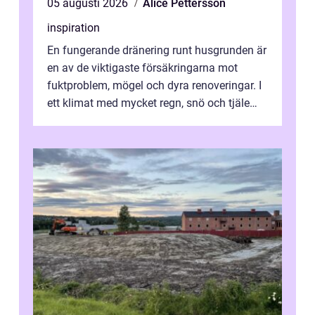
05 augusti 2026
Alice Pettersson
inspiration
En fungerande dränering runt husgrunden är
en av de viktigaste försäkringarna mot
fuktproblem, mögel och dyra renoveringar. I
ett klimat med mycket regn, snö och tjäle
utsätts hus i Mariestad för stor...