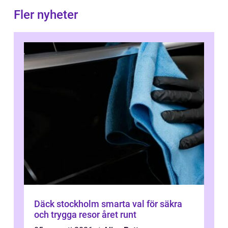
Fler nyheter
Däck stockholm smarta val för säkra
och trygga resor året runt