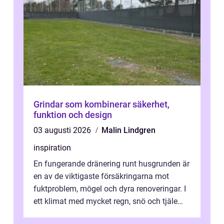
Grindar som kombinerar säkerhet,
funktion och design
03 augusti 2026
Malin Lindgren
inspiration
En fungerande dränering runt husgrunden är
en av de viktigaste försäkringarna mot
fuktproblem, mögel och dyra renoveringar. I
ett klimat med mycket regn, snö och tjäle
utsätts hus i Mariestad för stor...