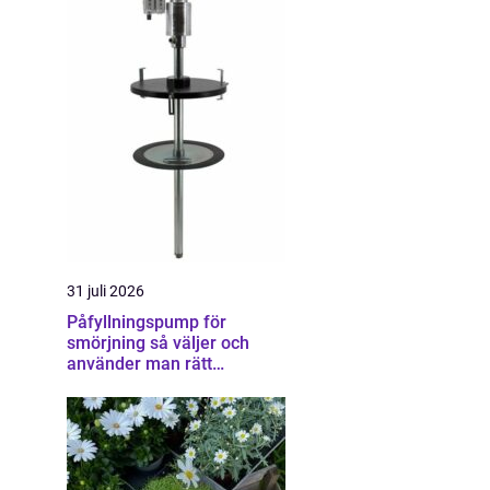
31 juli 2026
Påfyllningspump för
smörjning så väljer och
använder man rätt
utrustning