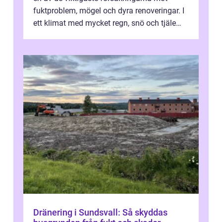
fuktproblem, mögel och dyra renoveringar. I
ett klimat med mycket regn, snö och tjäle
utsätts hus i Mariestad för stor...
Dränering i Sundsvall: Så skyddas