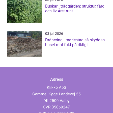
Buskar i trädgården: struktur, färg
och liv Året runt
03 juli 2026
Dränering i mariestad så skyddas
huset mot fukt på riktigt
Adress