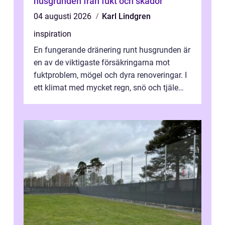
husgrunden från fukt och skador
04 augusti 2026
Karl Lindgren
inspiration
En fungerande dränering runt husgrunden är
en av de viktigaste försäkringarna mot
fuktproblem, mögel och dyra renoveringar. I
ett klimat med mycket regn, snö och tjäle
utsätts hus i Mariestad för stor...