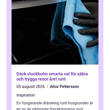
Däck stockholm smarta val för säkra
och trygga resor året runt
05 augusti 2026
Alice Pettersson
inspiration
En fungerande dränering runt husgrunden är
en av de viktigaste försäkringarna mot