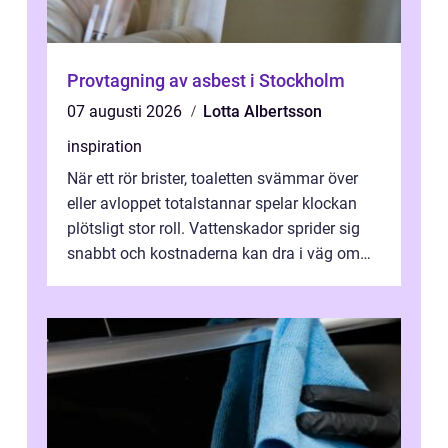
Provtagning av asbest i Stockholm
07 augusti 2026
Lotta Albertsson
inspiration
När ett rör brister, toaletten svämmar över
eller avloppet totalstannar spelar klockan
plötsligt stor roll. Vattenskador sprider sig
snabbt och kostnaderna kan dra i väg om
ingen agerar direkt. I Stoc...