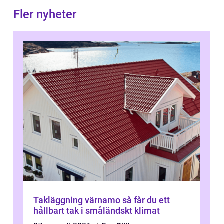
Fler nyheter
Takläggning värnamo så får du ett
hållbart tak i småländskt klimat