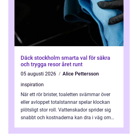
Däck stockholm smarta val för säkra
och trygga resor året runt
05 augusti 2026
Alice Pettersson
inspiration
När ett rör brister, toaletten svämmar över
eller avloppet totalstannar spelar klockan
plötsligt stor roll. Vattenskador sprider sig
snabbt och kostnaderna kan dra i väg om
ingen agerar direkt. I Stoc...