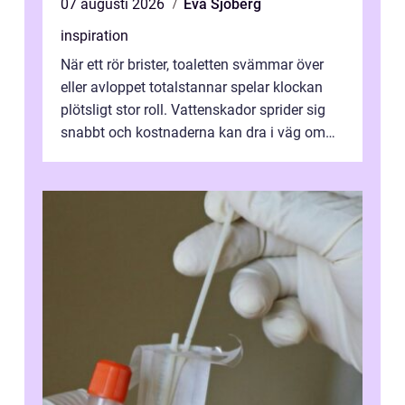
07 augusti 2026
Eva Sjöberg
inspiration
När ett rör brister, toaletten svämmar över
eller avloppet totalstannar spelar klockan
plötsligt stor roll. Vattenskador sprider sig
snabbt och kostnaderna kan dra i väg om
ingen agerar direkt. I Stoc...