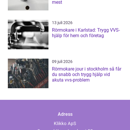
mest
13 juli 2026
Rörmokare i Karlstad: Trygg VVS-
hjälp för hem och företag
09 juli 2026
Rörmokare jour i stockholm så får
du snabb och trygg hjälp vid
akuta vvs-problem
Adress