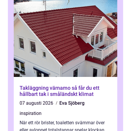
Takläggning värnamo så får du ett
hållbart tak i småländskt klimat
07 augusti 2026
Eva Sjöberg
inspiration
När ett rör brister, toaletten svämmar över
eller avloppet totalstannar spelar klockan