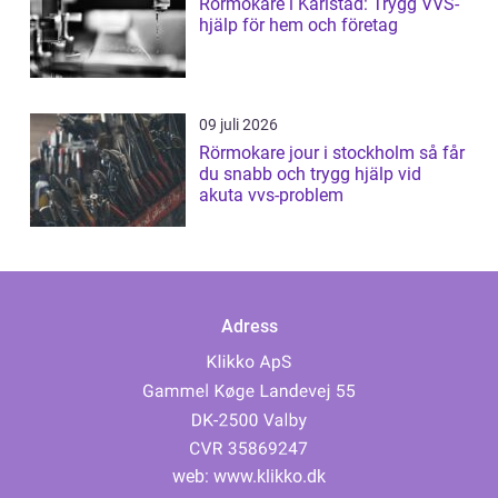
Rörmokare i Karlstad: Trygg VVS-
hjälp för hem och företag
09 juli 2026
Rörmokare jour i stockholm så får
du snabb och trygg hjälp vid
akuta vvs-problem
Adress
web:
www.klikko.dk