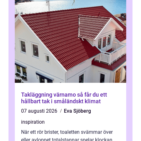
Takläggning värnamo så får du ett
hållbart tak i småländskt klimat
07 augusti 2026
Eva Sjöberg
inspiration
När ett rör brister, toaletten svämmar över
eller avloppet totalstannar spelar klockan