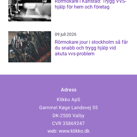
Rörmokare i Karlstad: Trygg VVS-
hjälp för hem och företag
09 juli 2026
Rörmokare jour i stockholm så får
du snabb och trygg hjälp vid
akuta vvs-problem
Adress
web:
www.klikko.dk