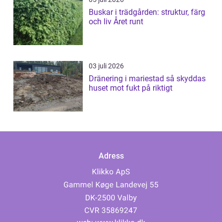
Buskar i trädgården: struktur, färg
och liv Året runt
03 juli 2026
Dränering i mariestad så skyddas
huset mot fukt på riktigt
Adress