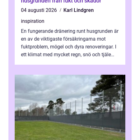
husgrunden från fukt och skador
04 augusti 2026
Karl Lindgren
inspiration
En fungerande dränering runt husgrunden är
en av de viktigaste försäkringarna mot
fuktproblem, mögel och dyra renoveringar. I
ett klimat med mycket regn, snö och tjäle
utsätts hus i Mariestad för stor...