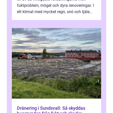
fuktproblem, mögel och dyra renoveringar. I
ett klimat med mycket regn, snö och tjäle
utsätts hus i Mariestad för stor...
Dränering i Sundsvall: Så skyddas