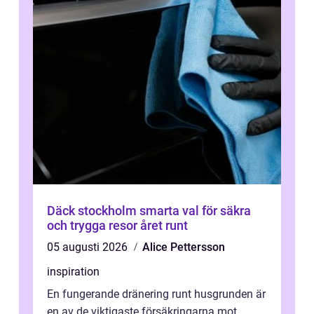
Däck stockholm smarta val för säkra
och trygga resor året runt
05 augusti 2026
Alice Pettersson
inspiration
En fungerande dränering runt husgrunden är
en av de viktigaste försäkringarna mot