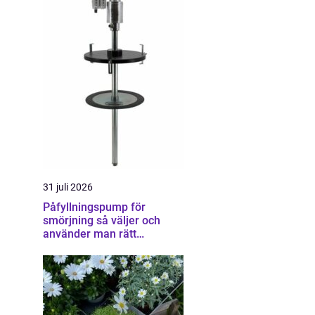
31 juli 2026
Påfyllningspump för
smörjning så väljer och
använder man rätt
utrustning