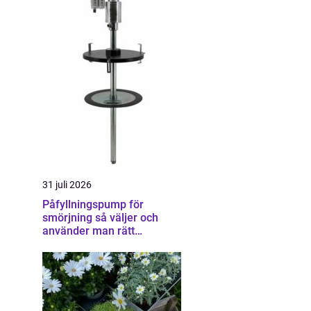
31 juli 2026
Påfyllningspump för
smörjning så väljer och
använder man rätt
utrustning