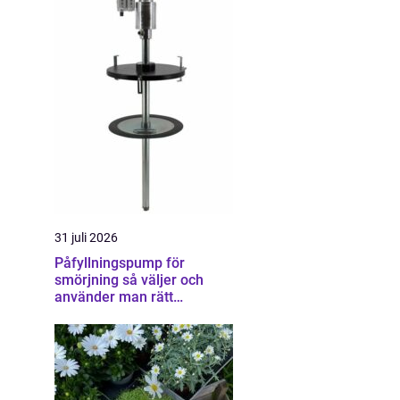
31 juli 2026
Påfyllningspump för
smörjning så väljer och
använder man rätt
utrustning