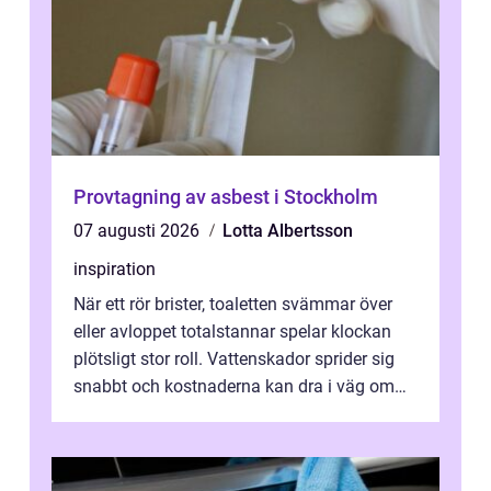
Provtagning av asbest i Stockholm
07 augusti 2026
Lotta Albertsson
inspiration
När ett rör brister, toaletten svämmar över
eller avloppet totalstannar spelar klockan
plötsligt stor roll. Vattenskador sprider sig
snabbt och kostnaderna kan dra i väg om
ingen agerar direkt. I Stoc...