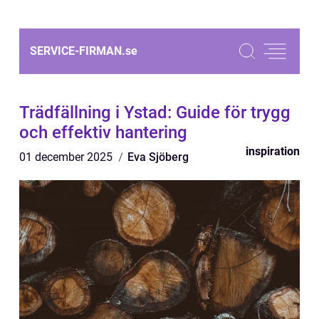
SERVICE-FIRMAN.
se
Trädfällning i Ystad: Guide för trygg
och effektiv hantering
inspiration
01 december 2025
Eva Sjöberg