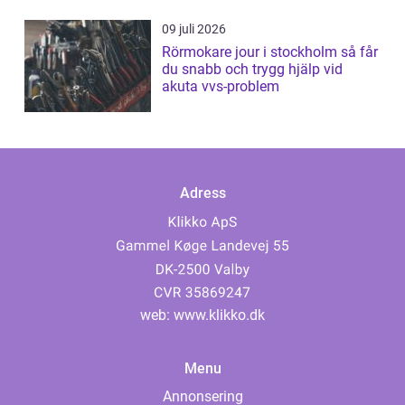
09 juli 2026
Rörmokare jour i stockholm så får
du snabb och trygg hjälp vid
akuta vvs-problem
Adress
web:
www.klikko.dk
Menu
Annonsering