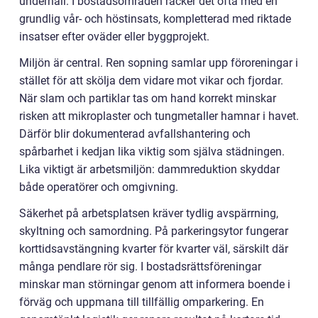
underhåll. I bostadsområden räcker det ofta med en
grundlig vår- och höstinsats, kompletterad med riktade
insatser efter oväder eller byggprojekt.
Miljön är central. Ren sopning samlar upp föroreningar i
stället för att skölja dem vidare mot vikar och fjordar.
När slam och partiklar tas om hand korrekt minskar
risken att mikroplaster och tungmetaller hamnar i havet.
Därför blir dokumenterad avfallshantering och
spårbarhet i kedjan lika viktig som själva städningen.
Lika viktigt är arbetsmiljön: dammreduktion skyddar
både operatörer och omgivning.
Säkerhet på arbetsplatsen kräver tydlig avspärrning,
skyltning och samordning. På parkeringsytor fungerar
korttidsavstängning kvarter för kvarter väl, särskilt där
många pendlare rör sig. I bostadsrättsföreningar
minskar man störningar genom att informera boende i
förväg och uppmana till tillfällig omparkering. En