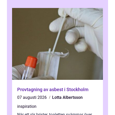
Provtagning av asbest i Stockholm
07 augusti 2026
Lotta Albertsson
inspiration
När ett rör brister, toaletten svämmar över