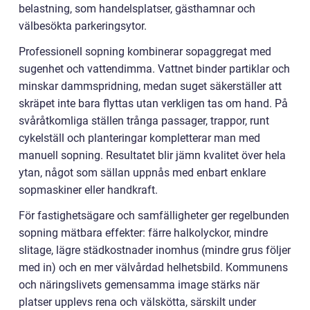
belastning, som handelsplatser, gästhamnar och
välbesökta parkeringsytor.
Professionell sopning kombinerar sopaggregat med
sugenhet och vattendimma. Vattnet binder partiklar och
minskar dammspridning, medan suget säkerställer att
skräpet inte bara flyttas utan verkligen tas om hand. På
svåråtkomliga ställen trånga passager, trappor, runt
cykelställ och planteringar kompletterar man med
manuell sopning. Resultatet blir jämn kvalitet över hela
ytan, något som sällan uppnås med enbart enklare
sopmaskiner eller handkraft.
För fastighetsägare och samfälligheter ger regelbunden
sopning mätbara effekter: färre halkolyckor, mindre
slitage, lägre städkostnader inomhus (mindre grus följer
med in) och en mer välvårdad helhetsbild. Kommunens
och näringslivets gemensamma image stärks när
platser upplevs rena och välskötta, särskilt under