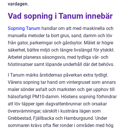
vardagen.
Vad sopning i Tanum innebär
Sopning Tanum
handlar om att med maskinella och
manuella metoder ta bort grus, sand, damm och löv
från gator, parkeringar och gårdsytor. Målet är högre
säkerhet, bättre miljö och längre livslängd för ytskikt.
Arbetet planeras säsongsvis, med tydliga vår- och
höstinsatser samt löpande underhåll där det behövs.
I Tanum märks årstidernas påverkan extra tydligt.
Vårens sopning tar hand om vintergruset som annars
maler sönder asfalt och marksten och ger upphov till
hälsofarligt PM10-damm. Höstens sopning förhindrar
att löv täpper igen dagvattenbrunnar och orsakar
översvämningar, särskilt i kustnära lägen som
Grebbestad, Fjällbacka och Hamburgsund. Under
sommaren krävs ofta fler ronder i områden med hög