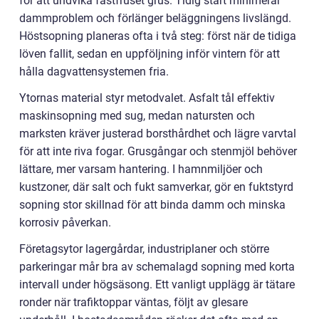
för att undvika fastfruset grus. Tidig start minimerar
dammproblem och förlänger beläggningens livslängd.
Höstsopning planeras ofta i två steg: först när de tidiga
löven fallit, sedan en uppföljning inför vintern för att
hålla dagvattensystemen fria.
Ytornas material styr metodvalet. Asfalt tål effektiv
maskinsopning med sug, medan natursten och
marksten kräver justerad borsthårdhet och lägre varvtal
för att inte riva fogar. Grusgångar och stenmjöl behöver
lättare, mer varsam hantering. I hamnmiljöer och
kustzoner, där salt och fukt samverkar, gör en fuktstyrd
sopning stor skillnad för att binda damm och minska
korrosiv påverkan.
Företagsytor lagergårdar, industriplaner och större
parkeringar mår bra av schemalagd sopning med korta
intervall under högsäsong. Ett vanligt upplägg är tätare
ronder när trafiktoppar väntas, följt av glesare