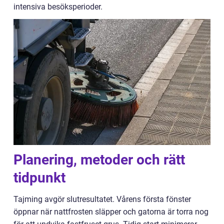
intensiva besöksperioder.
Planering, metoder och rätt
tidpunkt
Tajming avgör slutresultatet. Vårens första fönster
öppnar när nattfrosten släpper och gatorna är torra nog