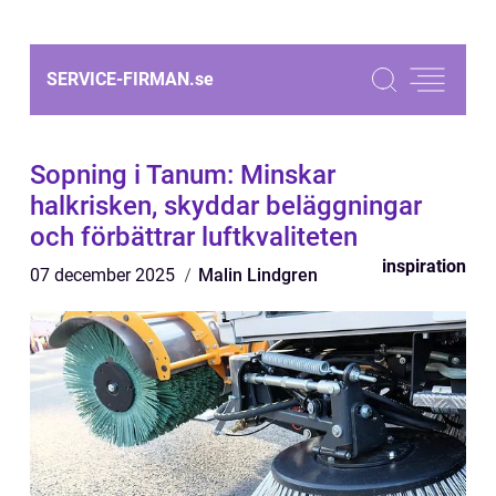
SERVICE-FIRMAN.
se
Sopning i Tanum: Minskar
halkrisken, skyddar beläggningar
och förbättrar luftkvaliteten
inspiration
07 december 2025
Malin Lindgren