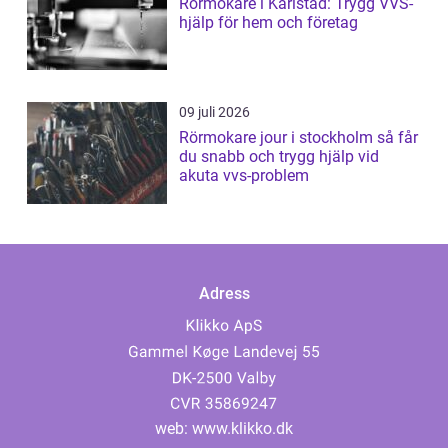
Rörmokare i Karlstad: Trygg VVS-
hjälp för hem och företag
09 juli 2026
Rörmokare jour i stockholm så får
du snabb och trygg hjälp vid
akuta vvs-problem
Adress
web:
www.klikko.dk