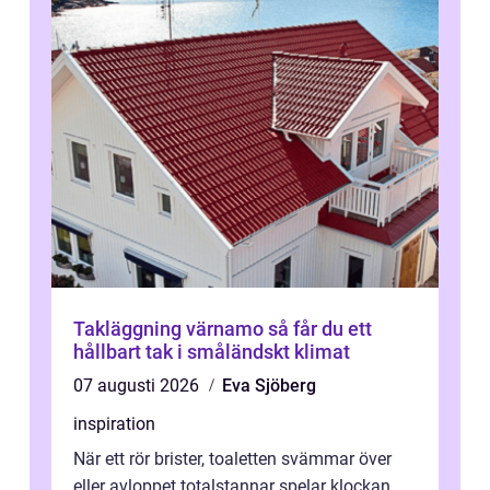
Takläggning värnamo så får du ett
hållbart tak i småländskt klimat
07 augusti 2026
Eva Sjöberg
inspiration
När ett rör brister, toaletten svämmar över
eller avloppet totalstannar spelar klockan