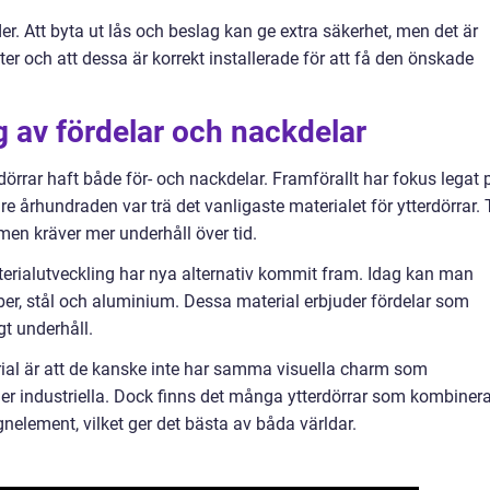
. Att byta ut lås och beslag kan ge extra säkerhet, men det är
kter och att dessa är korrekt installerade för att få den önskade
 av fördelar och nackdelar
rdörrar haft både för- och nackdelar. Framförallt har fokus legat 
e århundraden var trä det vanligaste materialet för ytterdörrar. 
 men kräver mer underhåll över tid.
rialutveckling har nya alternativ kommit fram. Idag kan man
fiber, stål och aluminium. Dessa material erbjuder fördelar som
gt underhåll.
al är att de kanske inte har samma visuella charm som
 mer industriella. Dock finns det många ytterdörrar som kombiner
nelement, vilket ger det bästa av båda världar.