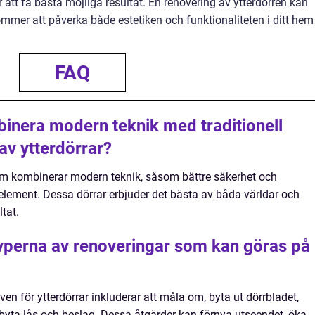
ör att få bästa möjliga resultat. En renovering av ytterdörren kan
mmer att påverka både estetiken och funktionaliteten i ditt hem 
FAQ
binera modern teknik med traditionell
av ytterdörrar?
som kombinerar modern teknik, såsom bättre säkerhet och
nelement. Dessa dörrar erbjuder det bästa av båda världar och
ltat.
typerna av renoveringar som kan göras på
en för ytterdörrar inkluderar att måla om, byta ut dörrbladet,
 byta lås och beslag. Dessa åtgärder kan förnya utseendet, öka