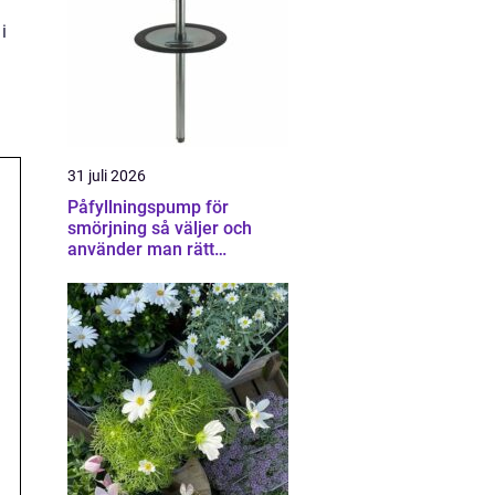
i
31 juli 2026
Påfyllningspump för
smörjning så väljer och
använder man rätt
utrustning