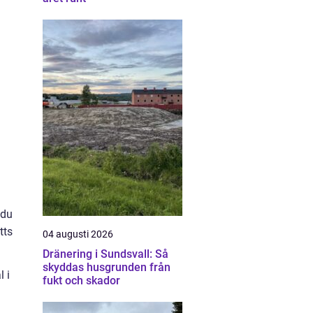
 du
tts
04 augusti 2026
Dränering i Sundsvall: Så
skyddas husgrunden från
l i
fukt och skador