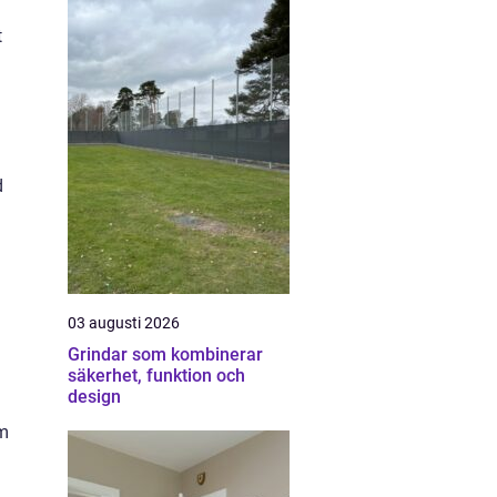
t
d
03 augusti 2026
Grindar som kombinerar
säkerhet, funktion och
design
om