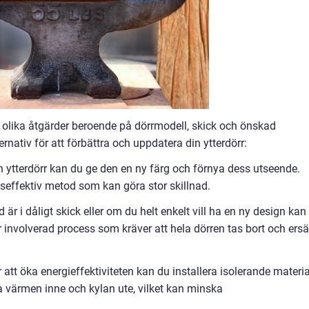
a olika åtgärder beroende på dörrmodell, skick och önskad
rnativ för att förbättra och uppdatera din ytterdörr:
ytterdörr kan du ge den en ny färg och förnya dess utseende.
dseffektiv metod som kan göra stor skillnad.
 är i dåligt skick eller om du helt enkelt vill ha en ny design kan
r involverad process som kräver att hela dörren tas bort och ersä
r att öka energieffektiviteten kan du installera isolerande materia
ålla värmen inne och kylan ute, vilket kan minska