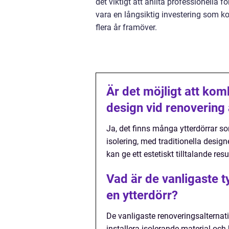
det viktigt att anlita professionella f
vara en långsiktig investering som ko
flera år framöver.
Är det möjligt att kom
design vid renovering 
Ja, det finns många ytterdörrar 
isolering, med traditionella desig
kan ge ett estetiskt tilltalande resu
Vad är de vanligaste 
en ytterdörr?
De vanligaste renoveringsalternativ
installera isolerande material och