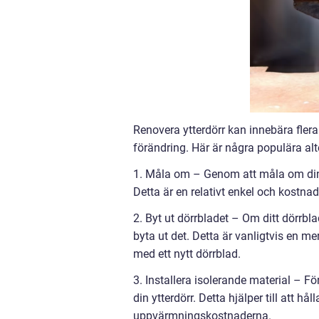
Renovera ytterdörr kan innebära fler
förändring. Här är några populära alte
1. Måla om – Genom att måla om din 
Detta är en relativt enkel och kostna
2. Byt ut dörrbladet – Om ditt dörrblad
byta ut det. Detta är vanligtvis en me
med ett nytt dörrblad.
3. Installera isolerande material – Fö
din ytterdörr. Detta hjälper till att h
uppvärmningskostnaderna.