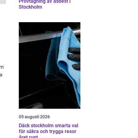
Provtagning av asbest i
Stockholm
om
ka
05 augusti 2026
Däck stockholm smarta val
för säkra och trygga resor
året runt