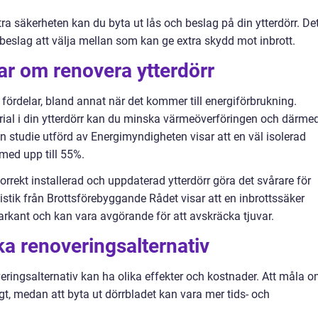
tra säkerheten kan du byta ut lås och beslag på din ytterdörr. De
 beslag att välja mellan som kan ge extra skydd mot inbrott.
ar om renovera ytterdörr
a fördelar, bland annat när det kommer till energiförbrukning.
rial i din ytterdörr kan du minska värmeöverföringen och därme
studie utförd av Energimyndigheten visar att en väl isolerad
med upp till 55%.
orrekt installerad och uppdaterad ytterdörr göra det svårare för
atistik från Brottsförebyggande Rådet visar att en inbrottssäker
markant och kan vara avgörande för att avskräcka tjuvar.
ka renoveringsalternativ
noveringsalternativ kan ha olika effekter och kostnader. Att måla 
lligt, medan att byta ut dörrbladet kan vara mer tids- och