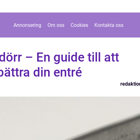
Annonsering
Om oss
Cookies
Kontakta oss
örr – En guide till att
bättra din entré
redaktio