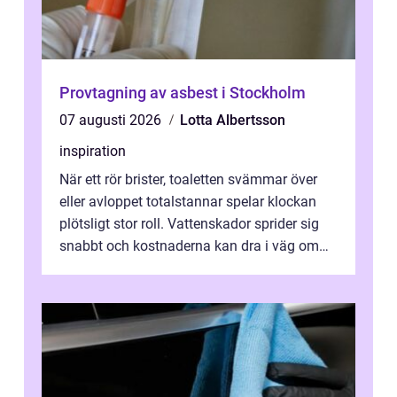
Provtagning av asbest i Stockholm
07 augusti 2026
Lotta Albertsson
inspiration
När ett rör brister, toaletten svämmar över
eller avloppet totalstannar spelar klockan
plötsligt stor roll. Vattenskador sprider sig
snabbt och kostnaderna kan dra i väg om
ingen agerar direkt. I Stoc...