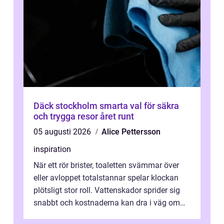
Däck stockholm smarta val för säkra
och trygga resor året runt
05 augusti 2026
Alice Pettersson
inspiration
När ett rör brister, toaletten svämmar över
eller avloppet totalstannar spelar klockan
plötsligt stor roll. Vattenskador sprider sig
snabbt och kostnaderna kan dra i väg om
ingen agerar direkt. I Stoc...