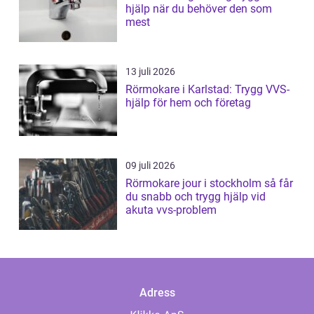
hjälp när du behöver den som
mest
13 juli 2026
Rörmokare i Karlstad: Trygg VVS-
hjälp för hem och företag
09 juli 2026
Rörmokare jour i stockholm så får
du snabb och trygg hjälp vid
akuta vvs-problem
Adress