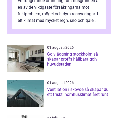
En fungerande dränering runt husgrunden är
en av de viktigaste försäkringarna mot
fuktproblem, mögel och dyra renoveringar. I
ett klimat med mycket regn, snö och tjäle
utsätts hus i Mariestad för stor...
01 augusti 2026
Golvläggning stockholm så
skapar proffs hållbara golv i
huvudstaden
01 augusti 2026
Ventilation i skövde så skapar du
ett friskt inomhusklimat året runt