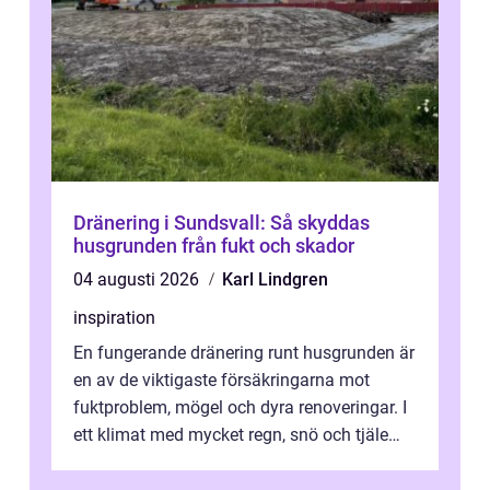
Dränering i Sundsvall: Så skyddas
husgrunden från fukt och skador
04 augusti 2026
Karl Lindgren
inspiration
En fungerande dränering runt husgrunden är
en av de viktigaste försäkringarna mot
fuktproblem, mögel och dyra renoveringar. I
ett klimat med mycket regn, snö och tjäle
utsätts hus i Mariestad för stor...