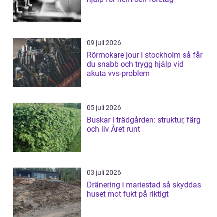
09 juli 2026
Rörmokare jour i stockholm så får
du snabb och trygg hjälp vid
akuta vvs-problem
05 juli 2026
Buskar i trädgården: struktur, färg
och liv Året runt
03 juli 2026
Dränering i mariestad så skyddas
huset mot fukt på riktigt