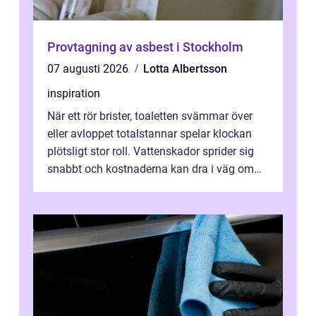
Provtagning av asbest i Stockholm
07 augusti 2026
Lotta Albertsson
inspiration
När ett rör brister, toaletten svämmar över
eller avloppet totalstannar spelar klockan
plötsligt stor roll. Vattenskador sprider sig
snabbt och kostnaderna kan dra i väg om
ingen agerar direkt. I Stoc...