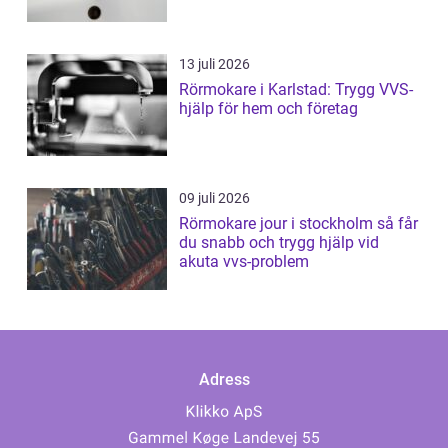
13 juli 2026
Rörmokare i Karlstad: Trygg VVS-
hjälp för hem och företag
09 juli 2026
Rörmokare jour i stockholm så får
du snabb och trygg hjälp vid
akuta vvs-problem
Adress