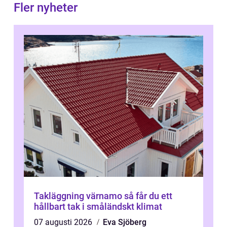
Fler nyheter
Takläggning värnamo så får du ett
hållbart tak i småländskt klimat
07 augusti 2026
Eva Sjöberg