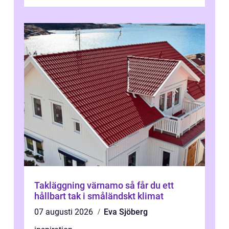
förväntas fungera. När något plötsligt slutar
gör...
Takläggning värnamo så får du ett
hållbart tak i småländskt klimat
07 augusti 2026
Eva Sjöberg