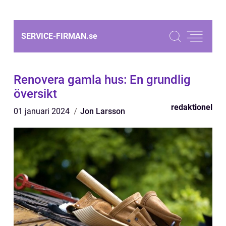
SERVICE-FIRMAN.
se
Renovera gamla hus: En grundlig
översikt
redaktionel
01 januari 2024
Jon Larsson