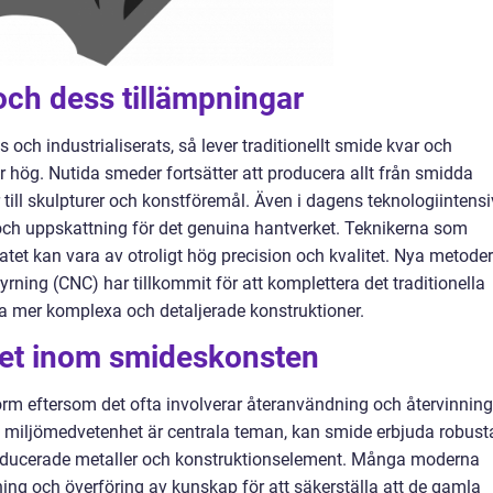
och dess tillämpningar
 och industrialiserats, så lever traditionellt smide kvar och
 hög. Nutida smeder fortsätter att producera allt från smidda
r till skulpturer och konstföremål. Även i dagens teknologiintens
s och uppskattning för det genuina hantverket. Teknikerna som
atet kan vara av otroligt hög precision och kvalitet. Nya metoder
rning (CNC) har tillkommit för att komplettera det traditionella
apa mer komplexa och detaljerade konstruktioner.
het inom smideskonsten
rm eftersom det ofta involverar återanvändning och återvinning
och miljömedvetenhet är centrala teman, kan smide erbjuda robust
producerade metaller och konstruktionselement. Många moderna
ing och överföring av kunskap för att säkerställa att de gamla