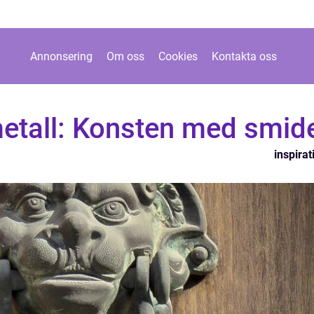
Annonsering
Om oss
Cookies
Kontakta oss
metall: Konsten med smid
inspirat