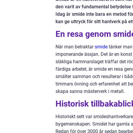
den varit av fundamental betydelse 
Idag är smide inte bara en metod fö
kan ge uttryck för sitt hantverk på et
En resa genom smide
När man betraktar
smide
tänker man 
imponerande ässjan. Det är en konst s
släkliga hammarslaget träffar det rödg
färdiga arbetet, är smide en resa geno
smälter samman och resulterar i både 
timmars övning och erfarenhet att b
skapa sanna mästerverk i metall.
Historisk tillbakabli
Historiskt sett var smideshantverkar
bygemenskapen. Smidet har gamla an
Redan för över 3000 år sedan bearbe