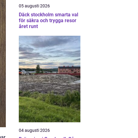
05 augusti 2026
Däck stockholm smarta val
för säkra och trygga resor
året runt
04 augusti 2026
har