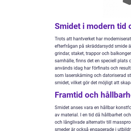
Smidet i modern tid 
Trots att hantverket har moderniserats
efterfrågan på skräddarsydd smide är
grindar, staket, trappor och balkonge
samhälle, finns det en speciell plat
används idag har förfinats och result
som laserskärning och datoriserad sty
smidet, vilket gör det möjligt att sk
Framtid och hållbar
Smidet anses vara en hållbar konstfo
av material. I en tid då hållbarhet 
och långlivade alternativ till mass
smeder är också engagerade i utbildn