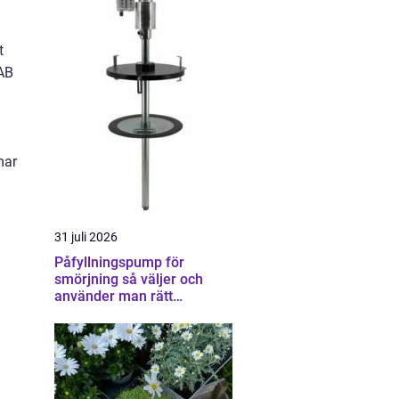
t
VAB
mar
31 juli 2026
Påfyllningspump för
smörjning så väljer och
använder man rätt
utrustning