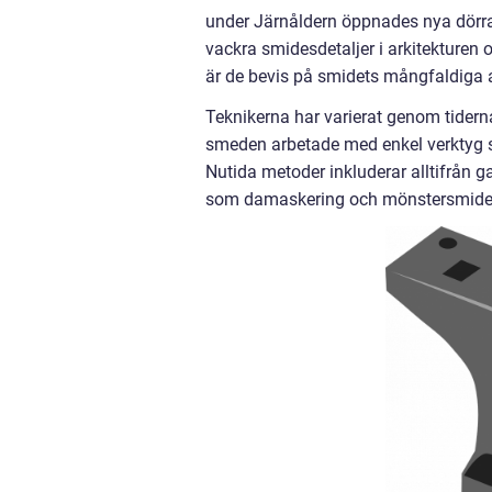
under Järnåldern öppnades nya dörra
vackra smidesdetaljer i arkitekturen o
är de bevis på smidets mångfaldiga
Teknikerna har varierat genom tidern
smeden arbetade med enkel verktyg s
Nutida metoder inkluderar alltifrån g
som damaskering och mönstersmide