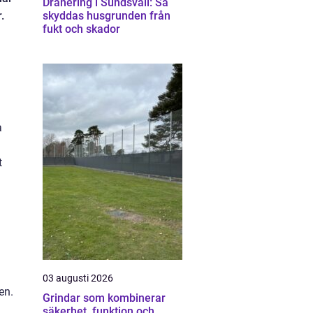
Dränering i Sundsvall: Så
.
skyddas husgrunden från
fukt och skador
a
t
03 augusti 2026
en.
Grindar som kombinerar
säkerhet, funktion och