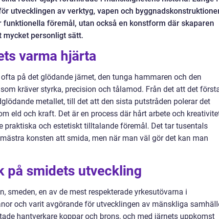
för utvecklingen av verktyg, vapen och byggnadskonstruktioner
r funktionella föremål, utan också en konstform där skaparen
t mycket personligt sätt.
ts varma hjärta
ofta på det glödande järnet, den tunga hammaren och den
om kräver styrka, precision och tålamod. Från det att det först
lödande metallet, till det att den sista putstråden polerar det
m eld och kraft. Det är en process där hårt arbete och kreativite
praktiska och estetiskt tilltalande föremål. Det tar tusentals
emästra konsten att smida, men när man väl gör det kan man
ck på smidets utveckling
en, smeden, en av de mest respekterade yrkesutövarna i
or och varit avgörande för utvecklingen av mänskliga samhäll
tade hantverkare koppar och brons, och med järnets uppkomst