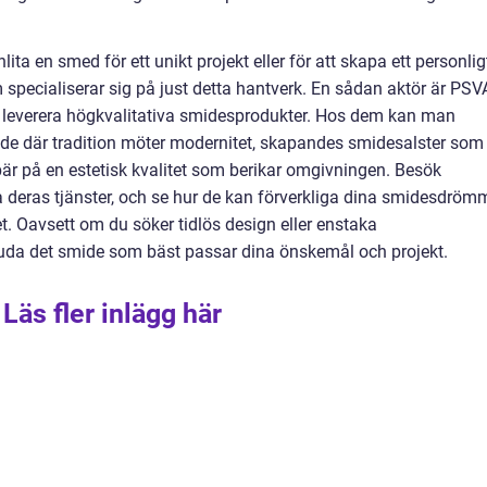
ita en smed för ett unikt projekt eller för att skapa ett personlig
 specialiserar sig på just detta hantverk. En sådan aktör är PS
t leverera högkvalitativa smidesprodukter. Hos dem kan man
nde där tradition möter modernitet, skapandes smidesalster som
bär på en estetisk kvalitet som berikar omgivningen. Besök
a deras tjänster, och se hur de kan förverkliga dina smidesdröm
t. Oavsett om du söker tidlös design eller enstaka
juda det smide som bäst passar dina önskemål och projekt.
Läs fler inlägg här