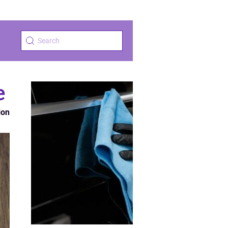
e
ion