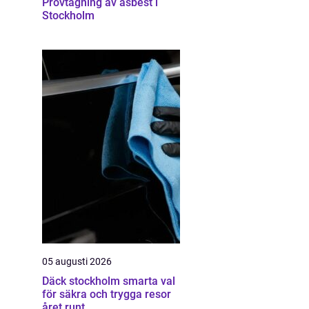
Provtagning av asbest i
Stockholm
05 augusti 2026
Däck stockholm smarta val
för säkra och trygga resor
året runt