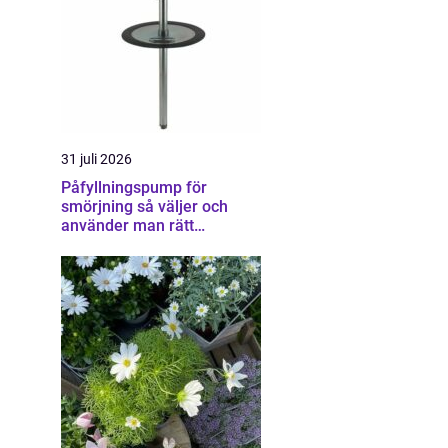
31 juli 2026
Påfyllningspump för
smörjning så väljer och
använder man rätt
utrustning