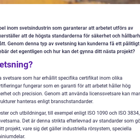
el inom svetsindustrin som garanterar att arbetet utförs av
äkerställer att de högsta standarderna för säkerhet och hållbarh
mått. Genom denna typ av svetsning kan kunderna få ett pålitligt
ebär det egentligen och hur kan det gynna ditt nästa projekt?
vetsning?
 svetsare som har erhållit specifika certifikat inom olika
ifieringar fungerar som en garanti för att arbetet håller hög
säkerhet och precision. Genom att använda licenssvetsare kan ma
trukturer hanteras enligt branschstandarder.
ester och utbildningar, till exempel enligt ISO 1090 och ISO 3834,
svetsarna. Det är denna strikta efterlevnad av standarder som gö
itt projekt, vare sig det gäller industriella rörsystem, speciella
miniumdelar.