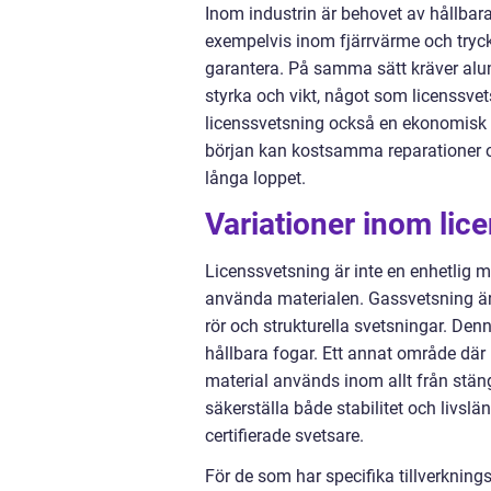
Inom industrin är behovet av hållbara
exempelvis inom fjärrvärme och tryck
garantera. På samma sätt kräver alu
styrka och vikt, något som licenssvet
licenssvetsning också en ekonomisk fö
början kan kostsamma reparationer oc
långa loppet.
Variationer inom lic
Licenssvetsning är inte en enhetlig 
använda materialen. Gassvetsning är
rör och strukturella svetsningar. Den
hållbara fogar. Ett annat område där 
material används inom allt från stängs
säkerställa både stabilitet och livs
certifierade svetsare.
För de som har specifika tillverknin