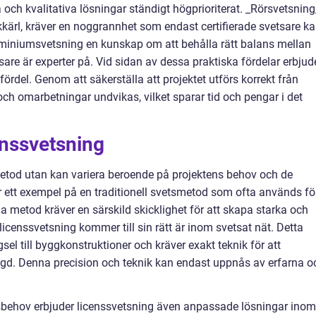
 och kvalitativa lösningar ständigt högprioriterat. _Rörsvetsning
kärl, kräver en noggrannhet som endast certifierade svetsare k
miniumsvetsning en kunskap om att behålla rätt balans mellan
sare är experter på. Vid sidan av dessa praktiska fördelar erbjud
rdel. Genom att säkerställa att projektet utförs korrekt från
h omarbetningar undvikas, vilket sparar tid och pengar i det
enssvetsning
metod utan kan variera beroende på projektens behov och de
 ett exempel på en traditionell svetsmetod som ofta används fö
na metod kräver en särskild skicklighet för att skapa starka och
licenssvetsning kommer till sin rätt är inom svetsat nät. Detta
el till byggkonstruktioner och kräver exakt teknik för att
längd. Denna precision och teknik kan endast uppnås av erfarna o
gsbehov erbjuder licenssvetsning även anpassade lösningar inom