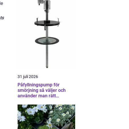
de
ts
31 juli 2026
Påfyllningspump för
smörjning så väljer och
använder man rätt
utrustning