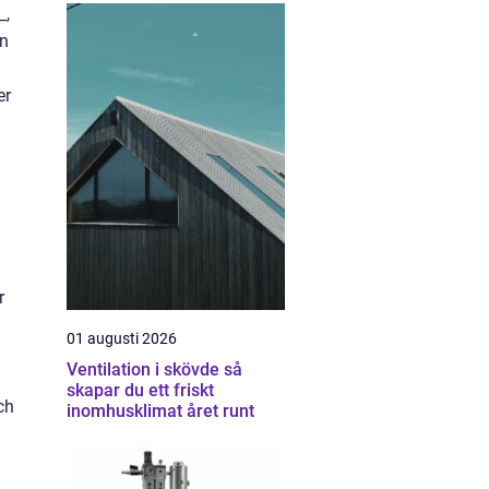
_,
an
er
r
01 augusti 2026
Ventilation i skövde så
skapar du ett friskt
ch
inomhusklimat året runt