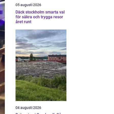
05 augusti 2026
Däck stockholm smarta val
för säkra och trygga resor
året runt
04 augusti 2026