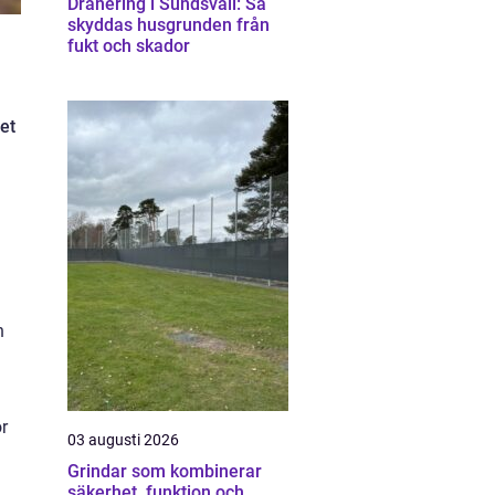
Dränering i Sundsvall: Så
skyddas husgrunden från
fukt och skador
et
n
r
03 augusti 2026
Grindar som kombinerar
säkerhet, funktion och