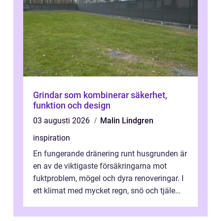
Grindar som kombinerar säkerhet,
funktion och design
03 augusti 2026
Malin Lindgren
inspiration
En fungerande dränering runt husgrunden är
en av de viktigaste försäkringarna mot
fuktproblem, mögel och dyra renoveringar. I
ett klimat med mycket regn, snö och tjäle
utsätts hus i Mariestad för stor...