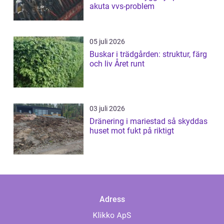
akuta vvs-problem
05 juli 2026
Buskar i trädgården: struktur, färg
och liv Året runt
03 juli 2026
Dränering i mariestad så skyddas
huset mot fukt på riktigt
Adress