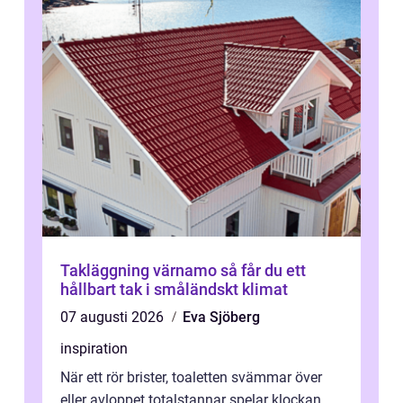
Takläggning värnamo så får du ett
hållbart tak i småländskt klimat
07 augusti 2026
Eva Sjöberg
inspiration
När ett rör brister, toaletten svämmar över
eller avloppet totalstannar spelar klockan