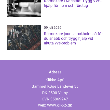
Rörmokare i Karlstad: Trygg VVS-
hjälp för hem och företag
09 juli 2026
Rörmokare jour i stockholm så får
du snabb och trygg hjälp vid
akuta vvs-problem
Adress
web:
www.klikko.dk