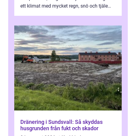
ett klimat med mycket regn, snö och tjäle
utsätts hus i Mariestad för stor...
Dränering i Sundsvall: Så skyddas
husgrunden från fukt och skador