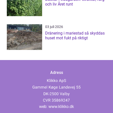
och liv Året runt
03 juli 2026
Dränering i mariestad så skyddas
huset mot fukt på riktigt
Adress
web:
www.klikko.dk