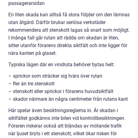
passagerarsidan
En liten skada kan alltså få stora följder om den lämnas
utan åtgärd. Därför brukar seriösa verkstäder
rekommendera att stenskott lagas så snart som möjligt.
I många fall går rutan att rädda om skadan är liten,
sitter utanför förarens direkta siktfält och inte ligger för
nära kanten på glaset.
Typiska lägen där en vindruta behöver bytas helt:
– sprickor som sträcker sig tvärs över rutan
– fler än tre stenskott
– stenskott eller sprickor i förarens huvudsiktfält
– skador närmare än några centimeter från rutans kant
Här spelar även besiktningsreglerna in. Är skadan i
siktfältet godkänns inte bilen vid kontrollbesiktningen.
Föraren riskerar också att bländas av mötande trafik
när ljuset bryts i ett stenskott, vilket ökar risken för