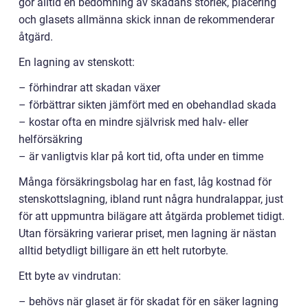
gör alltid en bedömning av skadans storlek, placering
och glasets allmänna skick innan de rekommenderar
åtgärd.
En lagning av stenskott:
– förhindrar att skadan växer
– förbättrar sikten jämfört med en obehandlad skada
– kostar ofta en mindre självrisk med halv- eller
helförsäkring
– är vanligtvis klar på kort tid, ofta under en timme
Många försäkringsbolag har en fast, låg kostnad för
stenskottslagning, ibland runt några hundralappar, just
för att uppmuntra bilägare att åtgärda problemet tidigt.
Utan försäkring varierar priset, men lagning är nästan
alltid betydligt billigare än ett helt rutorbyte.
Ett byte av vindrutan:
– behövs när glaset är för skadat för en säker lagning