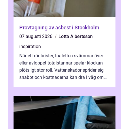
Provtagning av asbest i Stockholm
07 augusti 2026
Lotta Albertsson
inspiration
När ett rör brister, toaletten svämmar över
eller avloppet totalstannar spelar klockan
plötsligt stor roll. Vattenskador sprider sig
snabbt och kostnaderna kan dra i väg om
ingen agerar direkt. I Stoc...