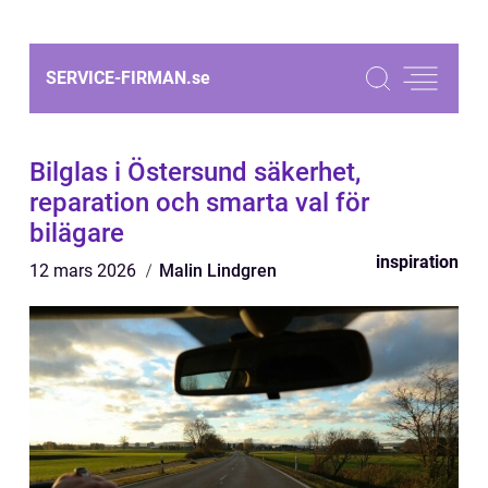
SERVICE-FIRMAN.
se
Bilglas i Östersund säkerhet,
reparation och smarta val för
bilägare
inspiration
12 mars 2026
Malin Lindgren