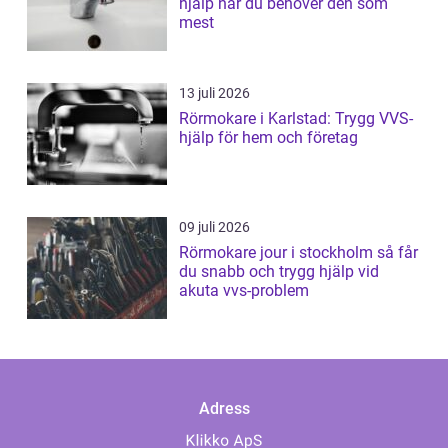
hjälp när du behöver den som
mest
13 juli 2026
Rörmokare i Karlstad: Trygg VVS-
hjälp för hem och företag
09 juli 2026
Rörmokare jour i stockholm så får
du snabb och trygg hjälp vid
akuta vvs-problem
Adress