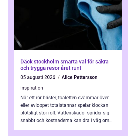
Däck stockholm smarta val för säkra
och trygga resor året runt
05 augusti 2026
Alice Pettersson
inspiration
När ett rör brister, toaletten svämmar över
eller avloppet totalstannar spelar klockan
plötsligt stor roll. Vattenskador sprider sig
snabbt och kostnaderna kan dra i väg om
ingen agerar direkt. I Stoc...