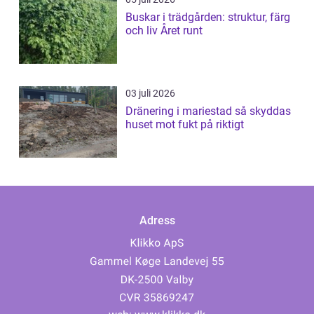
Buskar i trädgården: struktur, färg
och liv Året runt
03 juli 2026
Dränering i mariestad så skyddas
huset mot fukt på riktigt
Adress