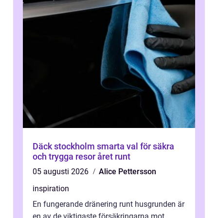
Däck stockholm smarta val för säkra
och trygga resor året runt
05 augusti 2026
Alice Pettersson
inspiration
En fungerande dränering runt husgrunden är
en av de viktigaste försäkringarna mot