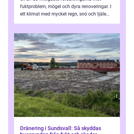
fuktproblem, mögel och dyra renoveringar. I
ett klimat med mycket regn, snö och tjäle
utsätts hus i Mariestad för stor...
Dränering i Sundsvall: Så skyddas