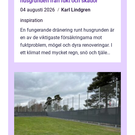
husgrunden från fukt och skador
04 augusti 2026
Karl Lindgren
inspiration
En fungerande dränering runt husgrunden är
en av de viktigaste försäkringarna mot
fuktproblem, mögel och dyra renoveringar. I
ett klimat med mycket regn, snö och tjäle
utsätts hus i Mariestad för stor...