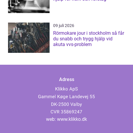
09 juli 2026
Rörmokare jour i stockholm så får
du snabb och trygg hjälp vid
akuta vvs-problem
Adress
web:
www.klikko.dk