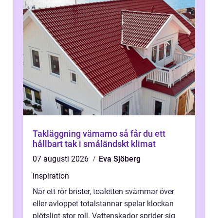
Takläggning värnamo så får du ett
hållbart tak i småländskt klimat
07 augusti 2026
Eva Sjöberg
inspiration
När ett rör brister, toaletten svämmar över
eller avloppet totalstannar spelar klockan
plötsligt stor roll. Vattenskador sprider sig