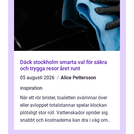
Däck stockholm smarta val för säkra
och trygga resor året runt
05 augusti 2026
Alice Pettersson
inspiration
När ett rör brister, toaletten svämmar över
eller avloppet totalstannar spelar klockan
plötsligt stor roll. Vattenskador sprider sig
snabbt och kostnaderna kan dra i väg om
ingen agerar direkt. I Stoc...