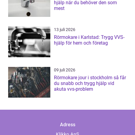
hjälp när du behöver den som
mest
13 juli 2026
Rörmokare i Karlstad: Trygg VVS-
hjälp för hem och företag
09 juli 2026
Rörmokare jour i stockholm så får
du snabb och trygg hjälp vid
akuta vvs-problem
Adress