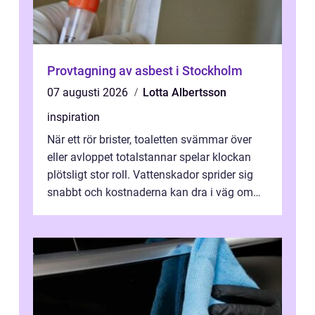
Provtagning av asbest i Stockholm
07 augusti 2026
Lotta Albertsson
inspiration
När ett rör brister, toaletten svämmar över
eller avloppet totalstannar spelar klockan
plötsligt stor roll. Vattenskador sprider sig
snabbt och kostnaderna kan dra i väg om
ingen agerar direkt. I Stoc...