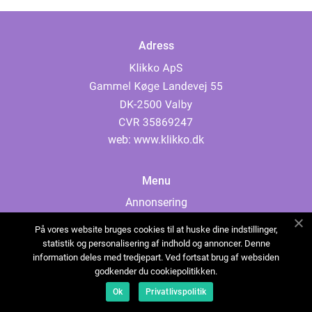
Adress
web:
www.klikko.dk
Menu
Annonsering
Om oss
På vores website bruges cookies til at huske dine indstillinger,
Cookies
statistik og personalisering af indhold og annoncer. Denne
information deles med tredjepart. Ved fortsat brug af websiden
Kontakta oss
godkender du cookiepolitikken.
Sitemap
Ok
Privatlivspolitik