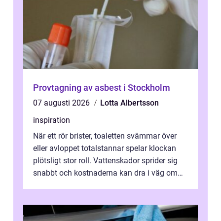
Provtagning av asbest i Stockholm
07 augusti 2026
Lotta Albertsson
inspiration
När ett rör brister, toaletten svämmar över
eller avloppet totalstannar spelar klockan
plötsligt stor roll. Vattenskador sprider sig
snabbt och kostnaderna kan dra i väg om
ingen agerar direkt. I Stoc...