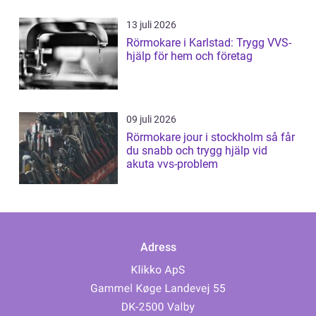
13 juli 2026
Rörmokare i Karlstad: Trygg VVS-
hjälp för hem och företag
09 juli 2026
Rörmokare jour i stockholm så får
du snabb och trygg hjälp vid
akuta vvs-problem
Adress