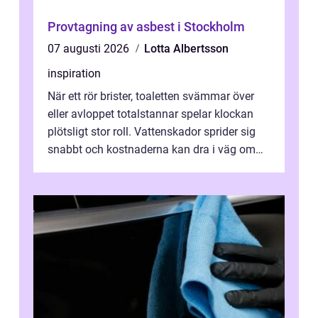
Provtagning av asbest i Stockholm
07 augusti 2026
Lotta Albertsson
inspiration
När ett rör brister, toaletten svämmar över
eller avloppet totalstannar spelar klockan
plötsligt stor roll. Vattenskador sprider sig
snabbt och kostnaderna kan dra i väg om
ingen agerar direkt. I Stoc...