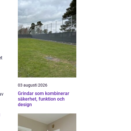
et
03 augusti 2026
Grindar som kombinerar
av
säkerhet, funktion och
design
n