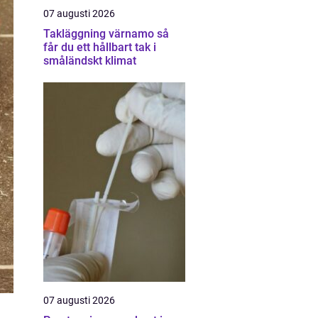
07 augusti 2026
Takläggning värnamo så
får du ett hållbart tak i
småländskt klimat
07 augusti 2026