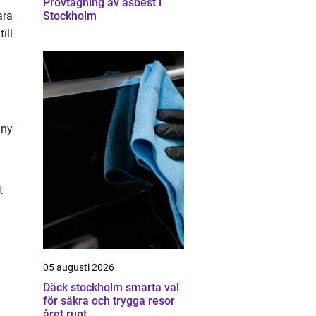
Provtagning av asbest i
ara
Stockholm
ill
 ny
t
05 augusti 2026
Däck stockholm smarta val
för säkra och trygga resor
året runt