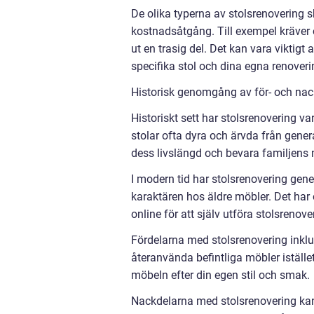
De olika typerna av stolsrenovering s
kostnadsåtgång. Till exempel kräver 
ut en trasig del. Det kan vara viktigt
specifika stol och dina egna renoveri
Historisk genomgång av för- och nac
Historiskt sett har stolsrenovering va
stolar ofta dyra och ärvda från generat
dess livslängd och bevara familjens 
I modern tid har stolsrenovering gene
karaktären hos äldre möbler. Det har oc
online för att själv utföra stolsrenove
Fördelarna med stolsrenovering inklud
återanvända befintliga möbler iställe
möbeln efter din egen stil och smak.
Nackdelarna med stolsrenovering kan 