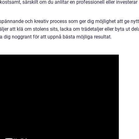
stsamt, särskilt om du anlitar en professionell eller investerar 
 spännande och kreativ process som ger dig möjlighet att ge nytt
er att klä om stolens sits, lacka om trädetaljer eller byta ut dela
da dig noggrant för att uppnå bästa möjliga resultat.