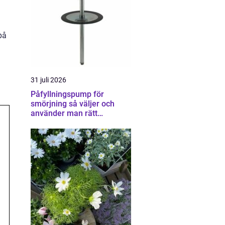
på
31 juli 2026
Påfyllningspump för
smörjning så väljer och
använder man rätt
utrustning