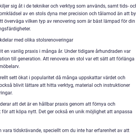
kiljer sig åt i de tekniker och verktyg som används, samt tids- oc
omklädsel av en stols dyna mer precision och tålamod än att by
 att överväga vilken typ av renovering som är bäst lämpad för din
ngsfärdigheter.
kdelar med olika stolsrenoveringar
rit en vanlig praxis i många år. Under tidigare århundraden var
ion till generation. Att renovera en stol var ett sätt att förlänga
möbelarv.
rellt sett ökat i popularitet då många uppskattar värdet och
kså blivit lättare att hitta verktyg, material och instruktioner
ringar.
erar att det är en hållbar praxis genom att förnya och
t för att köpa nytt. Det ger också en unik möjlighet att anpassa
vara tidskrävande, speciellt om du inte har erfarenhet av att