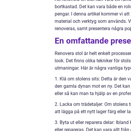
bortkastad. Det kan vara både en roli
pengar. I denna artikel kommer vi att u
material och verktyg som används. Vi
renoveras, samt presentera några popu
En omfattande presen
Renovera stol är helt enkelt processen
look. Det finns olika tekniker för st
utmaningar. Här är några vanliga type
1. Klä om stolens sits: Detta är den 
den gamla dynan mot en ny. Det kan va
eller så kan man ta hjälp av en profes
2. Lacka om trädetaljer: Om stolens tr
att lägga på ett nytt lager färg eller la
3. Byta ut eller reparera delar: Iblan
eller repareras. Det kan vara allt från 