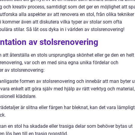
g och kreativ process, samtidigt som det ger en möjlighet att sp
tforska alla aspekter av att renovera en stol, från olika tekniker t
 kommer även att diskutera vilka typer av stolar som ofta
lära stilar. Så låt oss dyka in i världen av stolsrenovering!
tation av stolsrenovering
 att återställa en stols ursprungliga skönhet eller ge den en helt
olsrenovering, var och en med sina egna unika fördelar och
r av stolsrenovering:
vanligaste formen av stolsrenovering och innebär att man byter u
ra enkelt att göra själv med hjälp av rätt verktyg och material,
sionell klädslare.
ädetaljer är slitna eller färgen har bleknat, kan det vara lämpligt
ck.
d kan en stol ha skadade eller trasiga delar som behöver bytas ut
en lös ben till en trasig ryggstöd.