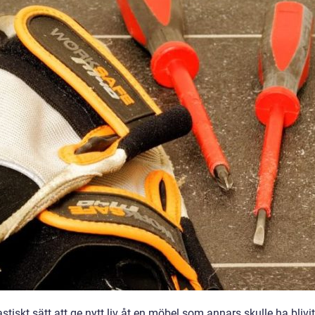
stiskt sätt att ge nytt liv åt en möbel som annars skulle ha blivit